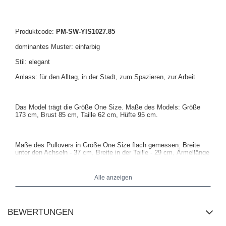
Produktcode:
PM-SW-YIS1027.85
dominantes Muster: einfarbig
Stil: elegant
Anlass: für den Alltag, in der Stadt, zum Spazieren, zur Arbeit
Das Model trägt die Größe One Size. Maße des Models:
Größe
173 cm, Brust 85 cm, Taille 62 cm, Hüfte 95 cm
.
Maße des Pullovers in Größe One Size flach gemessen: Breite
unter den Achseln - 37 cm, Breite in der Taille - 29 cm, Ärmellänge
- 62 cm (von der Naht), Breite an der Hüfte - 37 cm, Gesamtlänge -
61 cm (dehnbares Material).
Alle anzeigen
BEWERTUNGEN