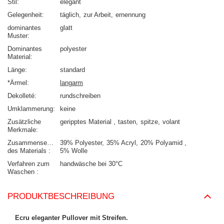
Stil
elegant
Gelegenheit
täglich
zur Arbeit
ernennung
dominantes
glatt
Muster
Dominantes
polyester
Material
Länge
standard
*Ärmel
langarm
Dekolleté
rundschreiben
Umklammerung
keine
Zusätzliche
geripptes Material
tasten
spitze
volant
Merkmale
Zusammensetzung
39% Polyester
35% Acryl
20% Polyamid
des Materials
5% Wolle
Verfahren zum
handwäsche bei 30°C
Waschen
PRODUKTBESCHREIBUNG
Ecru eleganter Pullover mit Streifen.