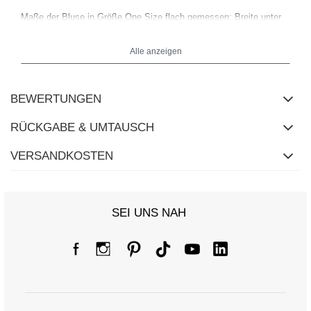
Maße der Bluse in Größe One Size flach gemessen: Breite unter
den Achseln - 48 cm, Ärmellänge - 59 cm (von der Naht),
Hüftbreite - 51 cm, Gesamtlänge - 63 cm.
Alle anzeigen
BEWERTUNGEN
RÜCKGABE & UMTAUSCH
VERSANDKOSTEN
SEI UNS NAH