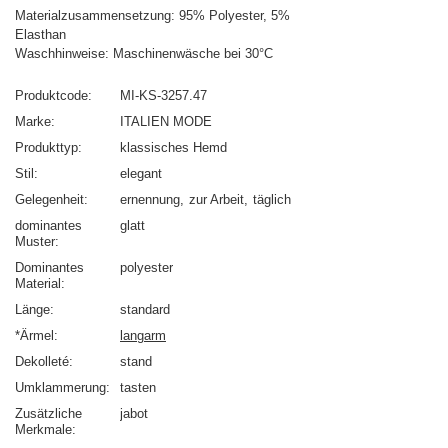
Materialzusammensetzung: 95% Polyester, 5%
Elasthan
Waschhinweise: Maschinenwäsche bei 30°C
Produktcode
MI-KS-3257.47
Marke
ITALIEN MODE
Produkttyp
klassisches Hemd
Stil
elegant
Gelegenheit
ernennung
zur Arbeit
täglich
dominantes
glatt
Muster
Dominantes
polyester
Material
Länge
standard
*Ärmel
langarm
Dekolleté
stand
Umklammerung
tasten
Zusätzliche
jabot
Merkmale