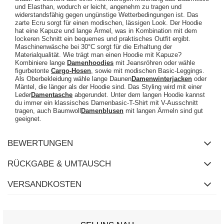
und Elasthan, wodurch er leicht, angenehm zu tragen und
widerstandsfähig gegen ungünstige Wetterbedingungen ist. Das
zarte Ecru sorgt für einen modischen, lässigen Look. Der Hoodie
hat eine Kapuze und lange Ärmel, was in Kombination mit dem
lockeren Schnitt ein bequemes und praktisches Outfit ergibt.
Maschinenwäsche bei 30°C sorgt für die Erhaltung der
Materialqualität. Wie trägt man einen Hoodie mit Kapuze?
Kombiniere lange
Damenhoodies
mit Jeansröhren oder wähle
figurbetonte
Cargo-Hosen
, sowie mit modischen Basic-Leggings.
Als Oberbekleidung wähle lange Daunen
Damenwinterjacken
oder
Mäntel, die länger als der Hoodie sind. Das Styling wird mit einer
Leder
Damentasche
abgerundet. Unter dem langen Hoodie kannst
du immer ein klassisches Damenbasic-T-Shirt mit V-Ausschnitt
tragen, auch Baumwoll
Damenblusen
mit langen Ärmeln sind gut
geeignet.
BEWERTUNGEN
RÜCKGABE & UMTAUSCH
VERSANDKOSTEN