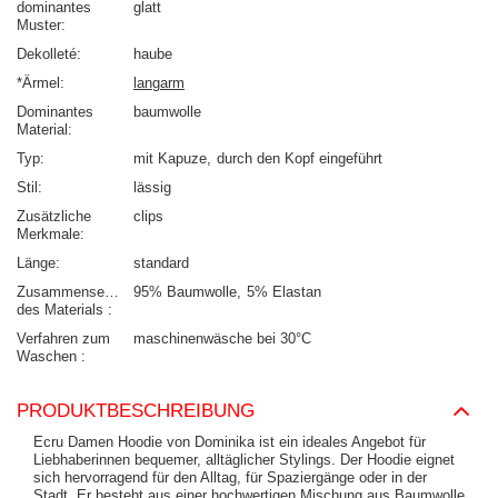
dominantes
glatt
Muster
Dekolleté
haube
*Ärmel
langarm
Dominantes
baumwolle
Material
Typ
mit Kapuze
durch den Kopf eingeführt
Stil
lässig
Zusätzliche
clips
Merkmale
Länge
standard
Zusammensetzung
95% Baumwolle
5% Elastan
des Materials
Verfahren zum
maschinenwäsche bei 30°C
Waschen
PRODUKTBESCHREIBUNG
Ecru Damen Hoodie von Dominika ist ein ideales Angebot für
Liebhaberinnen bequemer, alltäglicher Stylings. Der Hoodie eignet
sich hervorragend für den Alltag, für Spaziergänge oder in der
Stadt. Er besteht aus einer hochwertigen Mischung aus Baumwolle