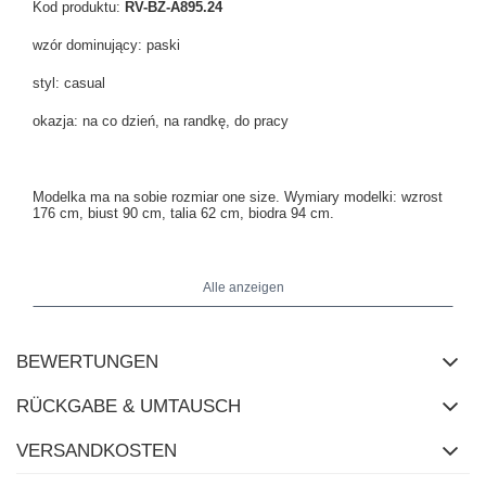
Kod produktu:
RV-BZ-A895.24
wzór dominujący: paski
styl: casual
okazja: na co dzień, na randkę, do pracy
Modelka ma na sobie rozmiar one size. Wymiary modelki:
wzrost
176 cm, biust 90 cm, talia 62 cm, biodra 94 cm
.
Alle anzeigen
Wymiary bluzki w rozmiarze one size mierzone na płasko:
szerokość pod pachami - 55 cm, długość całkowita - 69 cm,
szerokość w biodrach - 55 cm, długość rękawa - 60 cm.
BEWERTUNGEN
RÜCKGABE & UMTAUSCH
VERSANDKOSTEN