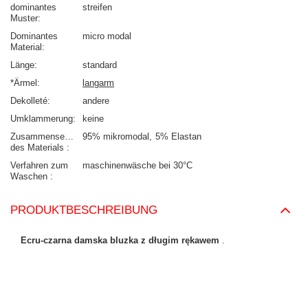
dominantes
streifen
Muster
Dominantes
micro modal
Material
Länge
standard
*Ärmel
langarm
Dekolleté
andere
Umklammerung
keine
Zusammensetzung
95% mikromodal
5% Elastan
des Materials
Verfahren zum
maschinenwäsche bei 30°C
Waschen
PRODUKTBESCHREIBUNG
Ecru-czarna damska bluzka z długim rękawem
.