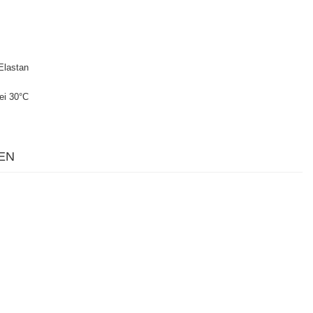
Elastan
ei 30°C
EN