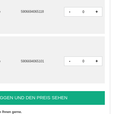
-
+
e
5906694065118
-
+
e
5906694065101
GGEN UND DEN PREIS SEHEN
n Ihnen gerne.