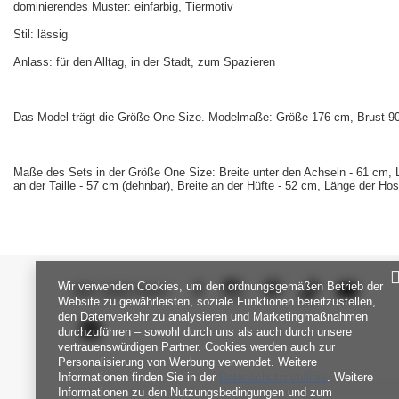
dominierendes Muster: einfarbig, Tiermotiv
Stil: lässig
Anlass: für den Alltag, in der Stadt, zum Spazieren
Das Model trägt die Größe One Size.
Modelmaße:
Größe 176 cm, Brust 90
Maße des Sets in der Größe One Size: Breite unter den Achseln - 61 cm, Lä
an der Taille - 57 cm (dehnbar), Breite an der Hüfte - 52 cm, Länge der Ho
Wir verwenden Cookies, um den ordnungsgemäßen Betrieb der
SEI UNS NAH
Website zu gewährleisten, soziale Funktionen bereitzustellen,
den Datenverkehr zu analysieren und Marketingmaßnahmen
durchzuführen – sowohl durch uns als auch durch unsere
vertrauenswürdigen Partner. Cookies werden auch zur
Personalisierung von Werbung verwendet. Weitere
Informationen finden Sie in der
Datenschutzrichtlinie
. Weitere
Informationen zu den Nutzungsbedingungen und zum