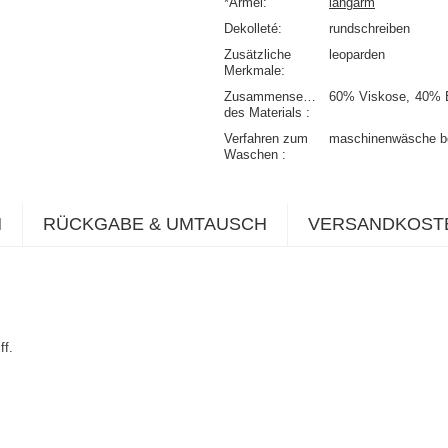
*Ärmel
langarm
Dekolleté
rundschreiben
Zusätzliche
leoparden
Merkmale
Zusammensetzung
60% Viskose
40% 
des Materials
Verfahren zum
maschinenwäsche b
Waschen
N
RÜCKGABE & UMTAUSCH
VERSANDKOST
ff.