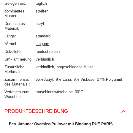
Gelegenheit
täglich
dominantes
streifen
Muster
Dominantes
acryl
Material
Länge
standard
*Ärmel
langarm
Dekolleté
rundschreiben
Umklammerung
verbindlich
Zusätzliche
verbindlich
angeschlagene Hülse
Merkmale
Zusammensetzung
65% Acryl
9% Lana
9% Viskose
17% Polyamid
des Materials
Verfahren zum
maschinenwäsche bei 30°C
Waschen
PRODUKTBESCHREIBUNG
Ecru-brauner Oversize-Pullover mit Bindung RUE PARIS
.