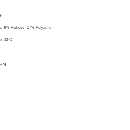
e
a
9% Viskose
17% Polyamid
ei 30°C
EN