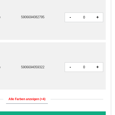
-
+
e
5906694082795
-
+
e
5906694059322
Alle Farben anzeigen (+4)