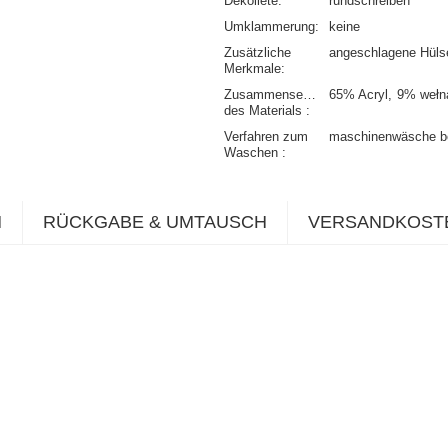
Dekolleté
rundschreiben
Umklammerung
keine
Zusätzliche
angeschlagene Hüls
Merkmale
Zusammensetzung
65% Acryl
9% wełn
des Materials
Verfahren zum
maschinenwäsche b
Waschen
N
RÜCKGABE & UMTAUSCH
VERSANDKOST