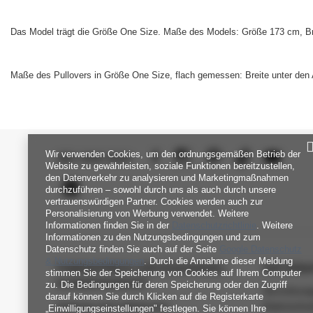
Das Model trägt die Größe One Size. Maße des Models:
Größe 173 cm, Br
Maße des Pullovers in Größe One Size, flach gemessen: Breite unter den 
Wir verwenden Cookies, um den ordnungsgemäßen Betrieb der
SEI UNS NAH
Website zu gewährleisten, soziale Funktionen bereitzustellen,
den Datenverkehr zu analysieren und Marketingmaßnahmen
durchzuführen – sowohl durch uns als auch durch unsere
vertrauenswürdigen Partner. Cookies werden auch zur
Personalisierung von Werbung verwendet. Weitere
Informationen finden Sie in der
Datenschutzrichtlinie
. Weitere
Informationen zu den Nutzungsbedingungen und zum
Datenschutz finden Sie auch auf der Seite
Google Datenschutz
& Nutzungsbedingungen
. Durch die Annahme dieser Meldung
FABRIKPREIS-GROSSHANDEL-K
INFORM
stimmen Sie der Speicherung von Cookies auf Ihrem Computer
UNDENDIENST
zu. Die Bedingungen für deren Speicherung oder den Zugriff
Verordnun
darauf können Sie durch Klicken auf die Registerkarte
Zahlung und Lieferkosten
Datenschu
„Einwilligungseinstellungen" festlegen. Sie können Ihre