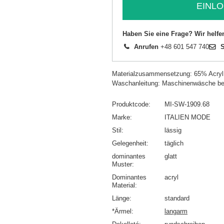
EINLO
Haben Sie eine Frage? Wir helfe
Anrufen
+48 601 547 740
S
Materialzusammensetzung: 65% Acryl
Waschanleitung: Maschinenwäsche be
Produktcode
MI-SW-1909.68
Marke
ITALIEN MODE
Stil
lässig
Gelegenheit
täglich
dominantes
glatt
Muster
Dominantes
acryl
Material
Länge
standard
*Ärmel
langarm