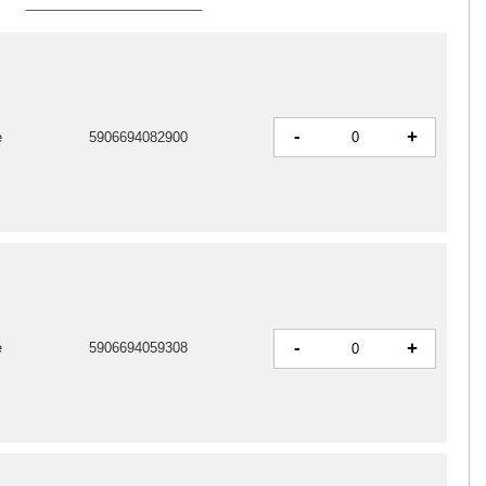
-
+
e
5906694082900
-
+
e
5906694059308