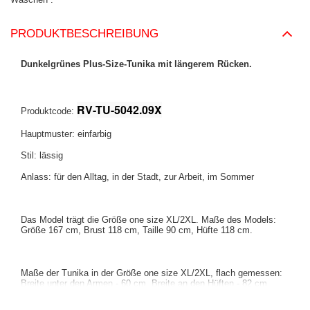
PRODUKTBESCHREIBUNG
Dunkelgrünes Plus-Size-Tunika mit längerem Rücken.
RV-TU-5042.09X
Produktcode:
Hauptmuster: einfarbig
Stil: lässig
Anlass: für den Alltag, in der Stadt, zur Arbeit, im Sommer
Das Model trägt die Größe one size XL/2XL. Maße des Models:
Größe 167 cm, Brust 118 cm, Taille 90 cm, Hüfte 118 cm
.
Maße der Tunika in der Größe one size XL/2XL, flach gemessen:
Breite unter den Armen - 60 cm, Breite an den Hüften - 82 cm,
Ärmellänge - 47 cm (ab Naht), Gesamtlänge - 76 cm (Vorderseite),
Gesamtlänge - 94 cm (Rückseite).