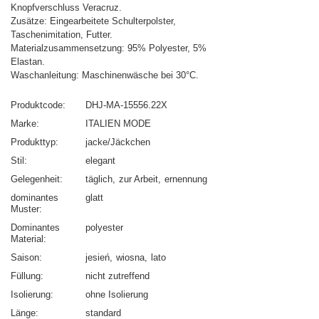
Knopfverschluss Veracruz.
Zusätze: Eingearbeitete Schulterpolster,
Taschenimitation, Futter.
Materialzusammensetzung: 95% Polyester, 5%
Elastan.
Waschanleitung: Maschinenwäsche bei 30°C.
Produktcode
DHJ-MA-15556.22X
Marke
ITALIEN MODE
Produkttyp
jacke/Jäckchen
Stil
elegant
Gelegenheit
täglich
zur Arbeit
ernennung
dominantes
glatt
Muster
Dominantes
polyester
Material
Saison
jesień
wiosna
lato
Füllung
nicht zutreffend
Isolierung
ohne Isolierung
Länge
standard