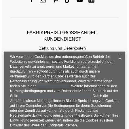
FABRIKPREIS-GROSSHANDEL-K
UNDENDIENST
Zahlung und Lieferkosten
FAQ - Häufig gestellte Fragen
Wir verwenden Cookies, um den ordnungsgemäßen Betrieb der
Rückgabepolitik
Website zu gewährleisten, soziale Funktionen bereitzustellen, den
Datenverkehr zu analysieren und Marketingmaßnahmen
durchzuführen – sowohl durch uns als auch durch unsere
INFORMATIONEN
vertrauenswürdigen Partner. Cookies werden auch zur
Personalisierung von Werbung verwendet. Weitere Informationen
Verordnungen
finden Sie in der
Datenschutzrichtlinie
. Weitere Informationen zu den
Datenschutzbestimmungen
Nutzungsbedingungen und zum Datenschutz finden Sie auch auf der
Seite
Google Datenschutz & Nutzungsbedingungen
. Durch die
Annahme dieser Meldung stimmen Sie der Speicherung von Cookies
KONTAKT
auf Ihrem Computer zu. Die Bedingungen für deren Speicherung
oder den Zugriff darauf können Sie durch Klicken auf die
Registerkarte „Einwilligungseinstellungen" festlegen. Sie können Ihre
+48 601 547 740
hurt@factoryprice.eu
Einwilligung jederzeit widerrufen, indem Sie die Cookies aus dem
Browser des jeweiligen Endgeräts löschen.