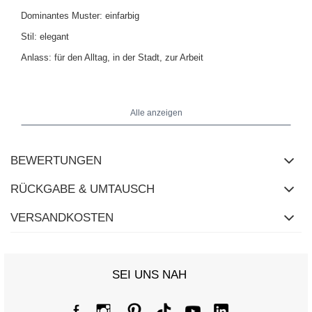
Dominantes Muster: einfarbig
Stil: elegant
Anlass: für den Alltag, in der Stadt, zur Arbeit
Das Model trägt Größe S. Maße des Models: Größe 175 cm, Brust
84 cm, Taille 61 cm, Hüfte 91 cm.
Alle anzeigen
Maße der Jacke in Größe S flach gemessen: Breite unter den
BEWERTUNGEN
Achseln - 50 cm, Ärmellänge - 56 cm, Gesamtlänge - 71 cm.
RÜCKGABE & UMTAUSCH
VERSANDKOSTEN
SEI UNS NAH