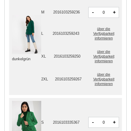
-
+
M
2016103259236
über die
L
2016103259243
Verfügbarkeit
informieren
über die
XL
2016103259250
Verfügbarkeit
dunkelgrün
informieren
über die
2XL
2016103259267
Verfügbarkeit
informieren
-
+
S
2016103335367