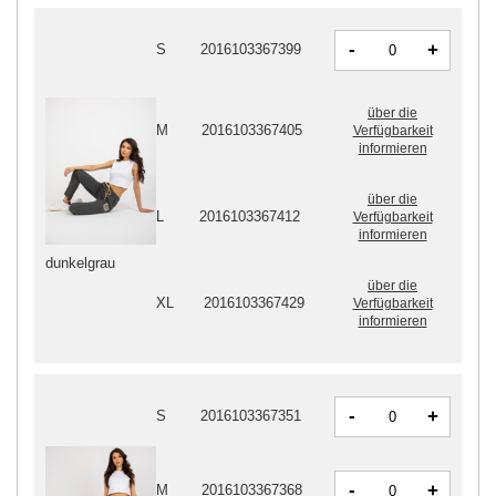
-
+
S
2016103367399
über die
M
2016103367405
Verfügbarkeit
informieren
über die
L
2016103367412
Verfügbarkeit
informieren
dunkelgrau
über die
XL
2016103367429
Verfügbarkeit
informieren
-
+
S
2016103367351
-
+
M
2016103367368