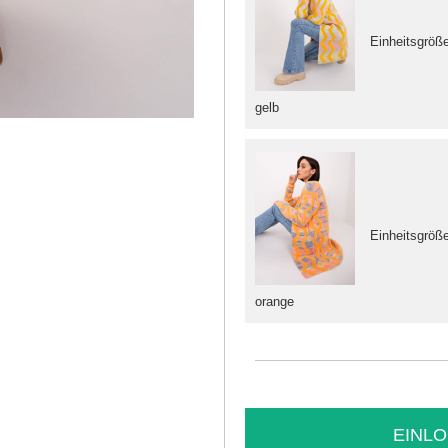
Einheitsgröß
gelb
Einheitsgröß
orange
EINLO