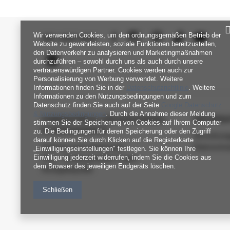
Wir verwenden Cookies, um den ordnungsgemäßen Betrieb der
SEI UNS NAH
Website zu gewährleisten, soziale Funktionen bereitzustellen,
den Datenverkehr zu analysieren und Marketingmaßnahmen
durchzuführen – sowohl durch uns als auch durch unsere
vertrauenswürdigen Partner. Cookies werden auch zur
Personalisierung von Werbung verwendet. Weitere
Informationen finden Sie in der
Datenschutzrichtlinie
. Weitere
Informationen zu den Nutzungsbedingungen und zum
Datenschutz finden Sie auch auf der Seite
Google Datenschutz
& Nutzungsbedingungen
. Durch die Annahme dieser Meldung
FABRIKPREIS-GROSSHANDEL-K
INFORM
stimmen Sie der Speicherung von Cookies auf Ihrem Computer
UNDENDIENST
zu. Die Bedingungen für deren Speicherung oder den Zugriff
Verordnun
darauf können Sie durch Klicken auf die Registerkarte
Zahlung und Lieferkosten
Datenschu
„Einwilligungseinstellungen" festlegen. Sie können Ihre
Einwilligung jederzeit widerrufen, indem Sie die Cookies aus
FAQ - Häufig gestellte Fragen
dem Browser des jeweiligen Endgeräts löschen.
Rückgabepolitik
Schließen