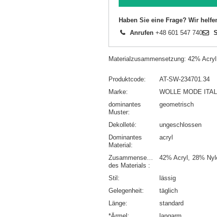
Haben Sie eine Frage? Wir helfe
Anrufen
+48 601 547 740
S
Materialzusammensetzung: 42% Acry
Produktcode
AT-SW-234701.34
Marke
WOLLE MODE ITAL
dominantes
geometrisch
Muster
Dekolleté
ungeschlossen
Dominantes
acryl
Material
Zusammensetzung
42% Acryl
28% Nyl
des Materials
Stil
lässig
Gelegenheit
täglich
Länge
standard
*Ärmel
langarm