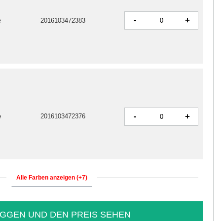
-
+
e
2016103472383
-
+
e
2016103472376
Alle Farben anzeigen (+7)
GGEN UND DEN PREIS SEHEN