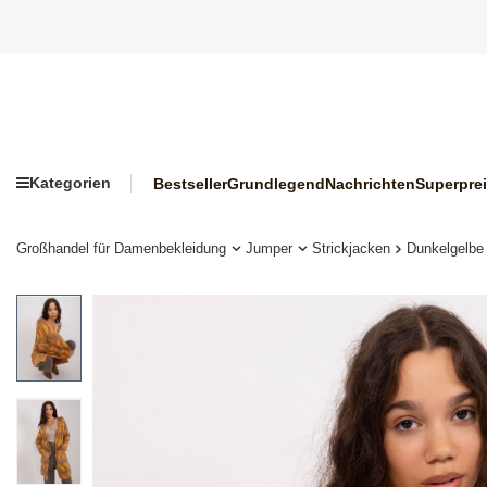
Kategorien
Bestseller
Grundlegend
Nachrichten
Superpre
Großhandel für Damenbekleidung
Jumper
Strickjacken
Dunkelgelbe 