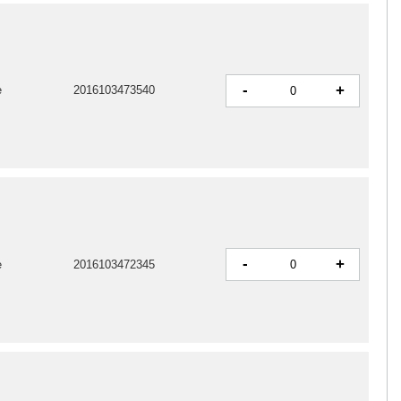
-
+
e
2016103473540
-
+
e
2016103472345