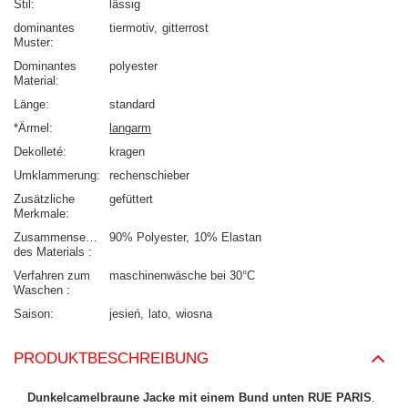
Stil
lässig
dominantes
tiermotiv
gitterrost
Muster
Dominantes
polyester
Material
Länge
standard
*Ärmel
langarm
Dekolleté
kragen
Umklammerung
rechenschieber
Zusätzliche
gefüttert
Merkmale
Zusammensetzung
90% Polyester
10% Elastan
des Materials
Verfahren zum
maschinenwäsche bei 30°C
Waschen
Saison
jesień
lato
wiosna
PRODUKTBESCHREIBUNG
Dunkelcamelbraune Jacke mit einem Bund unten RUE PARIS
.