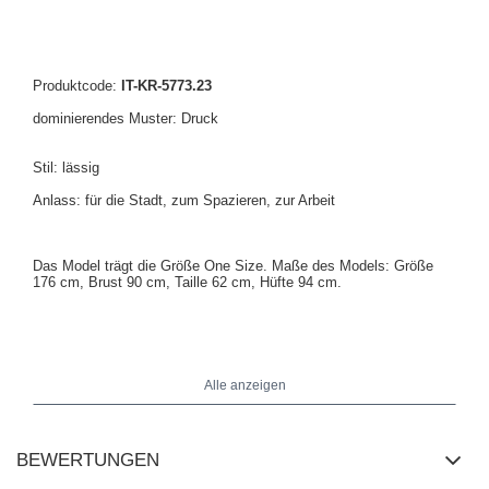
Produktcode:
IT-KR-5773.23
dominierendes Muster: Druck
Stil: lässig
Anlass: für die Stadt, zum Spazieren, zur Arbeit
Das Model trägt die Größe One Size.
Maße des Models:
Größe
176 cm, Brust 90 cm, Taille 62 cm, Hüfte 94 cm
.
Maße der Jacke in One Size flach gemessen: Breite unter den
Achseln - 59 cm, Ärmellänge - 54 cm, Breite an der Hüfte - 52 cm,
Gesamtlänge - 63 cm.
Alle anzeigen
BEWERTUNGEN