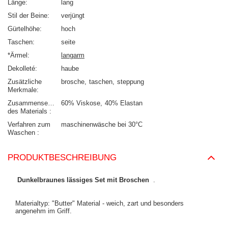
Länge
lang
Stil der Beine
verjüngt
Gürtelhöhe
hoch
Taschen
seite
*Ärmel
langarm
Dekolleté
haube
Zusätzliche
brosche
taschen
steppung
Merkmale
Zusammensetzung
60% Viskose
40% Elastan
des Materials
Verfahren zum
maschinenwäsche bei 30°C
Waschen
PRODUKTBESCHREIBUNG
Dunkelbraunes lässiges Set mit Broschen
.
Materialtyp: "Butter" Material - weich, zart und besonders
angenehm im Griff.