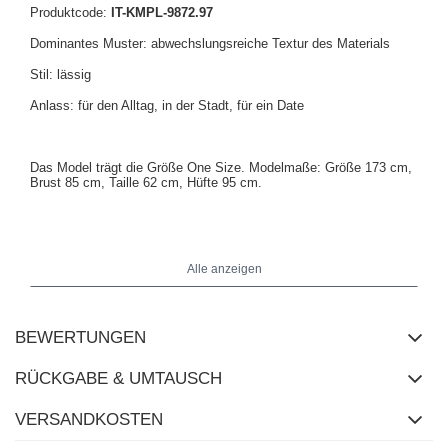
Produktcode:
IT-KMPL-9872.97
Dominantes Muster: abwechslungsreiche Textur des Materials
Stil: lässig
Anlass: für den Alltag, in der Stadt, für ein Date
Das Model trägt die Größe One Size. Modelmaße: Größe 173 cm,
Brust 85 cm, Taille 62 cm, Hüfte 95 cm.
Maße des Sets in Größe One Size: Breite unter den Achseln - 60
cm, Länge des Oberteils - 66 cm, Ärmellänge - 54 cm (von der
Alle anzeigen
Naht), Hüftbreite - 49 cm, Breite der Hose an der Taille - 34 cm
(flach), Breite der Hose an der Taille - 54 cm (dehnbar), Hüftbreite -
51 cm, Hosenlänge - 96 cm.
BEWERTUNGEN
RÜCKGABE & UMTAUSCH
VERSANDKOSTEN