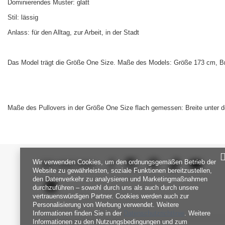
Dominierendes Muster: glatt
Stil: lässig
Anlass: für den Alltag, zur Arbeit, in der Stadt
Das Model trägt die Größe One Size. Maße des Models: Größe 173 cm, Bru
Maße des Pullovers in der Größe One Size flach gemessen: Breite unter d
Wir verwenden Cookies, um den ordnungsgemäßen Betrieb der
SEI UNS NAH
Website zu gewährleisten, soziale Funktionen bereitzustellen,
den Datenverkehr zu analysieren und Marketingmaßnahmen
durchzuführen – sowohl durch uns als auch durch unsere
vertrauenswürdigen Partner. Cookies werden auch zur
Personalisierung von Werbung verwendet. Weitere
Informationen finden Sie in der
Datenschutzrichtlinie
. Weitere
Informationen zu den Nutzungsbedingungen und zum