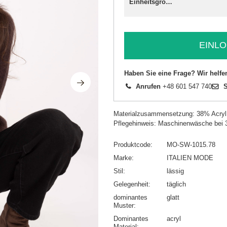
Einheitsgröße
EINLO
Haben Sie eine Frage? Wir helfe
Anrufen
+48 601 547 740
S
Materialzusammensetzung: 38% Acryl
Pflegehinweis: Maschinenwäsche bei 
Produktcode
MO-SW-1015.78
Marke
ITALIEN MODE
Stil
lässig
Gelegenheit
täglich
dominantes
glatt
Muster
Dominantes
acryl
Material