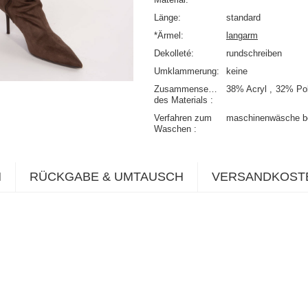
Länge
standard
*Ärmel
langarm
Dekolleté
rundschreiben
Umklammerung
keine
Zusammensetzung
38% Acryl
32% Po
des Materials
Verfahren zum
maschinenwäsche b
Waschen
N
RÜCKGABE & UMTAUSCH
VERSANDKOST