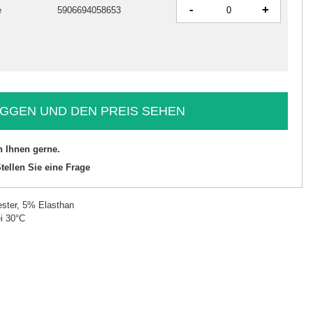
-
+
e
5906694058653
GGEN UND DEN PREIS SEHEN
n Ihnen gerne.
tellen Sie eine Frage
ster, 5% Elasthan
i 30°C