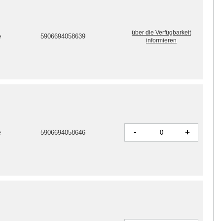
über die Verfügbarkeit
e
5906694058639
informieren
-
+
e
5906694058646