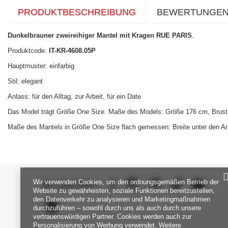
PRODUKTBESCHREIBUNG
BEWERTUNGE
Dunkelbrauner zweireihiger Mantel mit Kragen RUE PARIS
.
Produktcode:
IT-KR-4608.05P
Hauptmuster: einfarbig
Stil: elegant
Anlass: für den Alltag, zur Arbeit, für ein Date
Das Model trägt Größe One Size. Maße des Models:
Größe 176 cm, Brust 
Maße des Mantels in Größe One Size flach gemessen: Breite unter den Arme
Wir verwenden Cookies, um den ordnungsgemäßen Betrieb der
SEI UNS NAH
Website zu gewährleisten, soziale Funktionen bereitzustellen,
den Datenverkehr zu analysieren und Marketingmaßnahmen
durchzuführen – sowohl durch uns als auch durch unsere
vertrauenswürdigen Partner. Cookies werden auch zur
Personalisierung von Werbung verwendet. Weitere