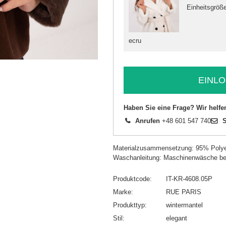
Einheitsgröß
ecru
EINLO
Haben Sie eine Frage? Wir helfe
Anrufen
+48 601 547 740
S
Materialzusammensetzung: 95% Polye
Waschanleitung: Maschinenwäsche be
Produktcode
IT-KR-4608.05P
Marke
RUE PARIS
Produkttyp
wintermantel
Stil
elegant