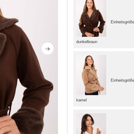
Einheitsgröß
dunkelbraun
Einheitsgröß
kamel