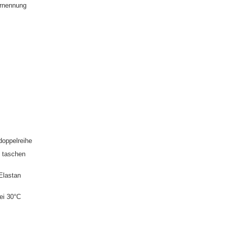
rnennung
doppelreihe
taschen
Elastan
ei 30°C