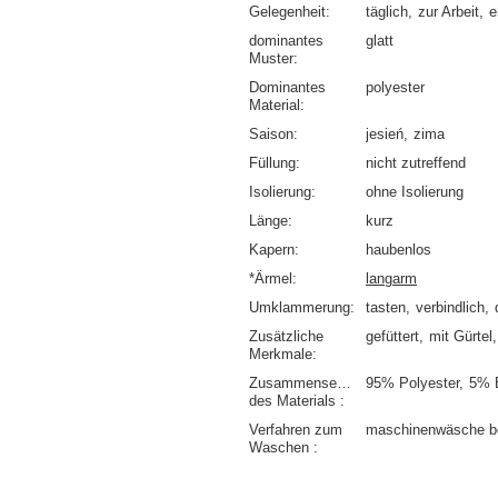
Gelegenheit
täglich
zur Arbeit
e
dominantes
glatt
Muster
Dominantes
polyester
Material
Saison
jesień
zima
Füllung
nicht zutreffend
Isolierung
ohne Isolierung
Länge
kurz
Kapern
haubenlos
*Ärmel
langarm
Umklammerung
tasten
verbindlich
Zusätzliche
gefüttert
mit Gürtel
Merkmale
Zusammensetzung
95% Polyester
5% 
des Materials
Verfahren zum
maschinenwäsche b
Waschen