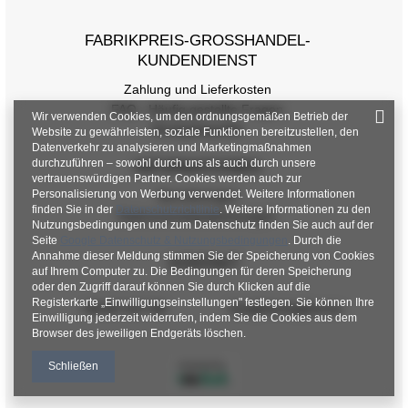
FABRIKPREIS-GROSSHANDEL-K
UNDENDIENST
Zahlung und Lieferkosten
FAQ - Häufig gestellte Fragen
Wir verwenden Cookies, um den ordnungsgemäßen Betrieb der
Rückgabepolitik
Website zu gewährleisten, soziale Funktionen bereitzustellen, den
Datenverkehr zu analysieren und Marketingmaßnahmen
durchzuführen – sowohl durch uns als auch durch unsere
INFORMATIONEN
vertrauenswürdigen Partner. Cookies werden auch zur
Personalisierung von Werbung verwendet. Weitere Informationen
Verordnungen
finden Sie in der
Datenschutzrichtlinie
. Weitere Informationen zu den
Datenschutzbestimmungen
Nutzungsbedingungen und zum Datenschutz finden Sie auch auf der
Seite
Google Datenschutz & Nutzungsbedingungen
. Durch die
Annahme dieser Meldung stimmen Sie der Speicherung von Cookies
KONTAKT
auf Ihrem Computer zu. Die Bedingungen für deren Speicherung
oder den Zugriff darauf können Sie durch Klicken auf die
Registerkarte „Einwilligungseinstellungen" festlegen. Sie können Ihre
+48 601 547 740
hurt@factoryprice.eu
Einwilligung jederzeit widerrufen, indem Sie die Cookies aus dem
Browser des jeweiligen Endgeräts löschen.
Schließen