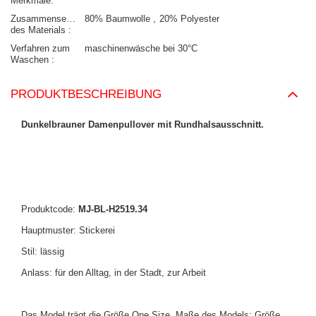
Merkmale
Zusammensetzung
80% Baumwolle
20% Polyester
des Materials
Verfahren zum
maschinenwäsche bei 30°C
Waschen
PRODUKTBESCHREIBUNG
Dunkelbrauner Damenpullover mit Rundhalsausschnitt.
Produktcode:
MJ-BL-H2519.34
Hauptmuster: Stickerei
Stil: lässig
Anlass: für den Alltag, in der Stadt, zur Arbeit
Das Model trägt die Größe One Size. Maße des Models:
Größe