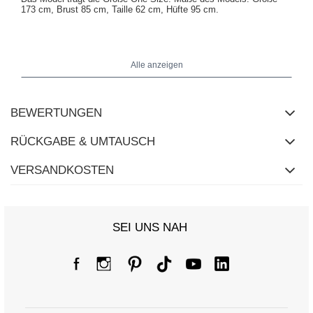
173 cm, Brust 85 cm, Taille 62 cm, Hüfte 95 cm
.
Maße des Pullovers in Größe One Size flach gemessen: Breite
unter den Achseln - 68 cm, Gesamtlänge - 72 cm, Breite am Saum
Alle anzeigen
- 55 cm, Ärmellänge - 59 cm.
BEWERTUNGEN
RÜCKGABE & UMTAUSCH
VERSANDKOSTEN
SEI UNS NAH