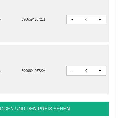
-
+
e
5906694067211
-
+
e
5906694067204
GGEN UND DEN PREIS SEHEN