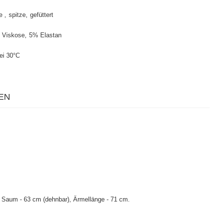
se
spitze
gefüttert
 Viskose
5% Elastan
ei 30°C
EN
 Saum - 63 cm (dehnbar), Ärmellänge - 71 cm.