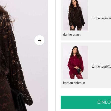
Einheitsgröß
dunkelbraun
Einheitsgröß
kastanienbraun
EINLO