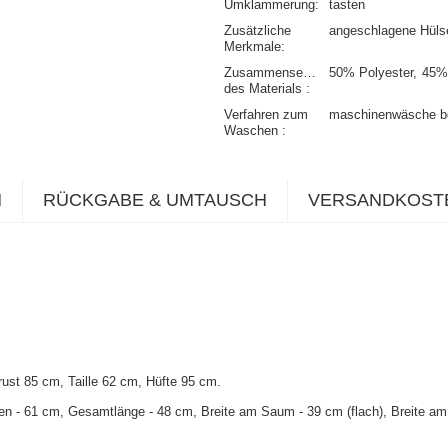
Umklammerung
tasten
Zusätzliche
angeschlagene Hül
Merkmale
Zusammensetzung
50% Polyester
45%
des Materials
Verfahren zum
maschinenwäsche b
Waschen
N
RÜCKGABE & UMTAUSCH
VERSANDKOST
ust 85 cm, Taille 62 cm, Hüfte 95 cm
.
en - 61 cm, Gesamtlänge - 48 cm, Breite am Saum - 39 cm (flach), Breite am