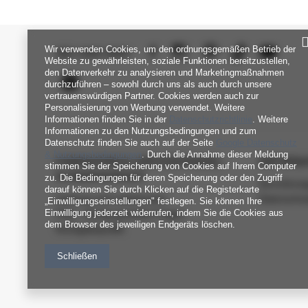
Wir verwenden Cookies, um den ordnungsgemäßen Betrieb der
SEI UNS NAH
Website zu gewährleisten, soziale Funktionen bereitzustellen,
den Datenverkehr zu analysieren und Marketingmaßnahmen
durchzuführen – sowohl durch uns als auch durch unsere
vertrauenswürdigen Partner. Cookies werden auch zur
Personalisierung von Werbung verwendet. Weitere
Informationen finden Sie in der
Datenschutzrichtlinie
. Weitere
Informationen zu den Nutzungsbedingungen und zum
Datenschutz finden Sie auch auf der Seite
Google Datenschutz
& Nutzungsbedingungen
. Durch die Annahme dieser Meldung
FABRIKPREIS-GROSSHANDEL-K
INFORM
stimmen Sie der Speicherung von Cookies auf Ihrem Computer
UNDENDIENST
zu. Die Bedingungen für deren Speicherung oder den Zugriff
Verordnun
darauf können Sie durch Klicken auf die Registerkarte
Zahlung und Lieferkosten
Datenschu
„Einwilligungseinstellungen" festlegen. Sie können Ihre
Einwilligung jederzeit widerrufen, indem Sie die Cookies aus
FAQ - Häufig gestellte Fragen
dem Browser des jeweiligen Endgeräts löschen.
Rückgabepolitik
Schließen