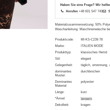
Haben Sie eine Frage? Wir helfe
Anrufen
+48 601 547 740
S
Materialzusammensetzung: 50% Polye
Waschanleitung: Maschinenwäsche be
Produktcode
MI-KS-C239.78
Marke
ITALIEN MODE
Produkttyp
klassisches Hemd
Stil
elegant
Gelegenheit
täglich
ernennung
dominantes
durchbrochen
Muster
Dominantes
polyester
Material
Länge
kurz
*Ärmel
langarm
Dekolleté
kragen