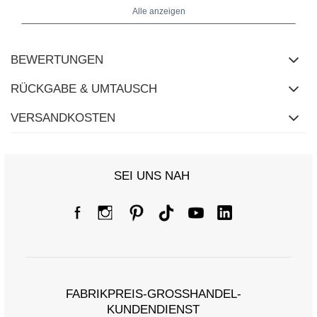
Alle anzeigen
BEWERTUNGEN
RÜCKGABE & UMTAUSCH
VERSANDKOSTEN
Größentabelle
Maße flach gemessen (+/- 1cm)
SEI UNS NAH
Größe
One Size
[A] Brustumfang
112
[C] Hüftumfang
120
[D] Gesamtlänge
136
FABRIKPREIS-GROSSHANDEL-K
[E] Ärmellänge
61
UNDENDIENST