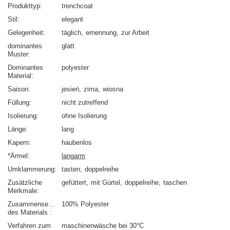
Produkttyp
trenchcoat
Stil
elegant
Gelegenheit
täglich
ernennung
zur Arbeit
dominantes
glatt
Muster
Dominantes
polyester
Material
Saison
jesień
zima
wiosna
Füllung
nicht zutreffend
Isolierung
ohne Isolierung
Länge
lang
Kapern
haubenlos
*Ärmel
langarm
Umklammerung
tasten
doppelreihe
Zusätzliche
gefüttert
mit Gürtel
doppelreihe
taschen
Merkmale
Zusammensetzung
100% Polyester
des Materials
Verfahren zum
maschinenwäsche bei 30°C