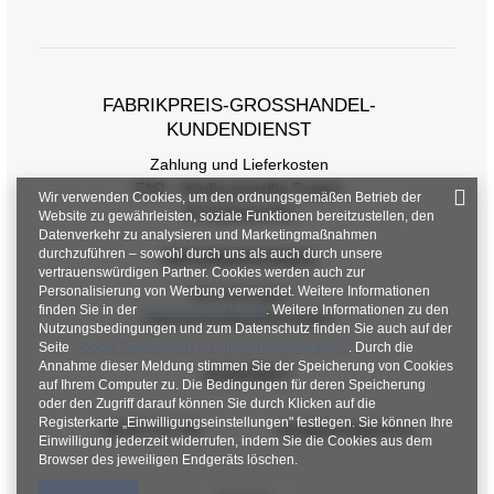
FABRIKPREIS-GROSSHANDEL-K
UNDENDIENST
Zahlung und Lieferkosten
FAQ - Häufig gestellte Fragen
Wir verwenden Cookies, um den ordnungsgemäßen Betrieb der
Rückgabepolitik
Website zu gewährleisten, soziale Funktionen bereitzustellen, den
Datenverkehr zu analysieren und Marketingmaßnahmen
durchzuführen – sowohl durch uns als auch durch unsere
INFORMATIONEN
vertrauenswürdigen Partner. Cookies werden auch zur
Personalisierung von Werbung verwendet. Weitere Informationen
Verordnungen
finden Sie in der
Datenschutzrichtlinie
. Weitere Informationen zu den
Datenschutzbestimmungen
Nutzungsbedingungen und zum Datenschutz finden Sie auch auf der
Seite
Google Datenschutz & Nutzungsbedingungen
. Durch die
Annahme dieser Meldung stimmen Sie der Speicherung von Cookies
KONTAKT
auf Ihrem Computer zu. Die Bedingungen für deren Speicherung
oder den Zugriff darauf können Sie durch Klicken auf die
Registerkarte „Einwilligungseinstellungen" festlegen. Sie können Ihre
+48 601 547 740
hurt@factoryprice.eu
Einwilligung jederzeit widerrufen, indem Sie die Cookies aus dem
Browser des jeweiligen Endgeräts löschen.