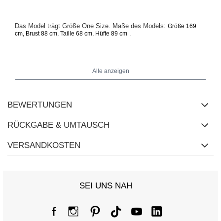
Das Model trägt Größe One Size. Maße des Models:
Größe 169
cm, Brust 88 cm, Taille 68 cm, Hüfte 89 cm
.
Maße der Bluse in Größe One Size flach gemessen: Breite unter
den Achseln - 36 cm, Gesamtlänge - 58 cm,
Alle anzeigen
Ärmellänge - 70 cm
(ab Naht), Hüftbreite - 33 cm.
BEWERTUNGEN
RÜCKGABE & UMTAUSCH
VERSANDKOSTEN
SEI UNS NAH