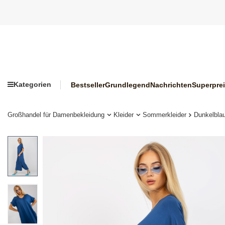
Kategorien
Bestseller
Grundlegend
Nachrichten
Superpre
Großhandel für Damenbekleidung
Kleider
Sommerkleider
Dunkelbla