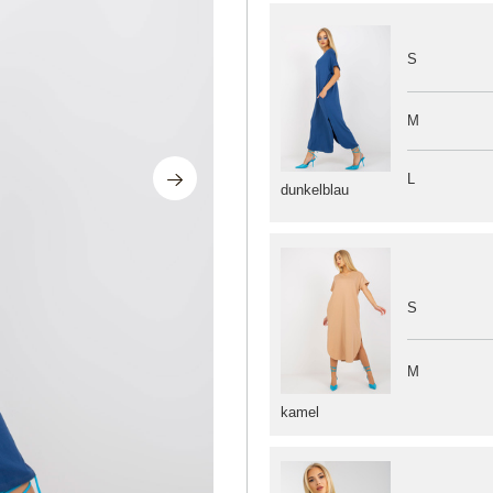
S
M
L
dunkelblau
S
M
kamel