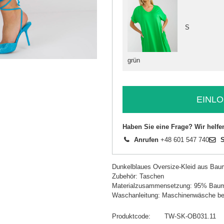
S
grün
EINLO
Haben Sie eine Frage? Wir helfe
Anrufen
+48 601 547 740
S
Dunkelblaues Oversize-Kleid aus Ba
Zubehör: Taschen
Materialzusammensetzung: 95% Baum
Waschanleitung: Maschinenwäsche be
Produktcode
TW-SK-OB031.11