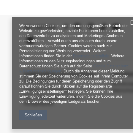
Wir verwenden Cookies, um den ordnungsgemäßen Betrieb der
SEI UNS NAH
Website zu gewährleisten, soziale Funktionen bereitzustellen,
den Datenverkehr zu analysieren und Marketingmaßnahmen
durchzuführen – sowohl durch uns als auch durch unsere
vertrauenswürdigen Partner. Cookies werden auch zur
Personalisierung von Werbung verwendet. Weitere
Informationen finden Sie in der
Datenschutzrichtlinie
. Weitere
Informationen zu den Nutzungsbedingungen und zum
Datenschutz finden Sie auch auf der Seite
Google Datenschutz
& Nutzungsbedingungen
. Durch die Annahme dieser Meldung
FABRIKPREIS-GROSSHANDEL-K
INFORM
stimmen Sie der Speicherung von Cookies auf Ihrem Computer
UNDENDIENST
zu. Die Bedingungen für deren Speicherung oder den Zugriff
Verordnun
darauf können Sie durch Klicken auf die Registerkarte
Zahlung und Lieferkosten
Datenschu
„Einwilligungseinstellungen" festlegen. Sie können Ihre
Einwilligung jederzeit widerrufen, indem Sie die Cookies aus
FAQ - Häufig gestellte Fragen
dem Browser des jeweiligen Endgeräts löschen.
Rückgabepolitik
Schließen