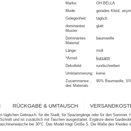
Marke
OH BELLA
Mode
gerades Kleid
asym
Gelegenheit
täglich
dominantes
glatt
Muster
Dominantes
baumwolle
Material
Länge
midi
*Ärmel
kurzarm
Dekolleté
rundschreiben
Umklammerung
keine
Zusammensetzung
95% Baumwolle
5%
des Materials
N
RÜCKGABE & UMTAUSCH
VERSANDKOST
 täglichen Gebrauch, für die Stadt, für Spaziergänge oder für den Sommer. 
hnitt und ist zusätzlich mit Taschen ausgestattet. Ergänze deine Garderobe
chinenwäsche bei 30°C. Das Model trägt Größe S. Die Maße des Kleides in 