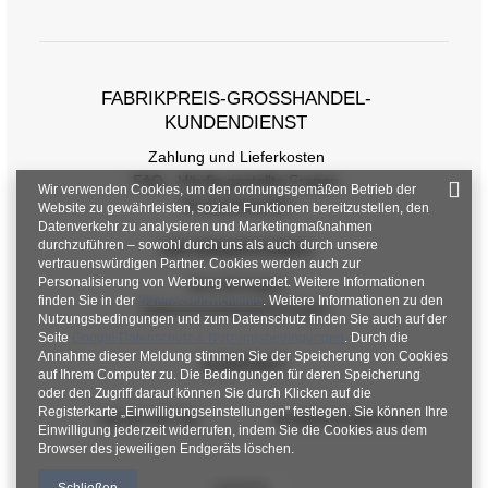
FABRIKPREIS-GROSSHANDEL-K
UNDENDIENST
Zahlung und Lieferkosten
FAQ - Häufig gestellte Fragen
Wir verwenden Cookies, um den ordnungsgemäßen Betrieb der
Rückgabepolitik
Website zu gewährleisten, soziale Funktionen bereitzustellen, den
Datenverkehr zu analysieren und Marketingmaßnahmen
durchzuführen – sowohl durch uns als auch durch unsere
INFORMATIONEN
vertrauenswürdigen Partner. Cookies werden auch zur
Personalisierung von Werbung verwendet. Weitere Informationen
Verordnungen
finden Sie in der
Datenschutzrichtlinie
. Weitere Informationen zu den
Datenschutzbestimmungen
Nutzungsbedingungen und zum Datenschutz finden Sie auch auf der
Seite
Google Datenschutz & Nutzungsbedingungen
. Durch die
Annahme dieser Meldung stimmen Sie der Speicherung von Cookies
KONTAKT
auf Ihrem Computer zu. Die Bedingungen für deren Speicherung
oder den Zugriff darauf können Sie durch Klicken auf die
Registerkarte „Einwilligungseinstellungen" festlegen. Sie können Ihre
+48 601 547 740
hurt@factoryprice.eu
Einwilligung jederzeit widerrufen, indem Sie die Cookies aus dem
Browser des jeweiligen Endgeräts löschen.