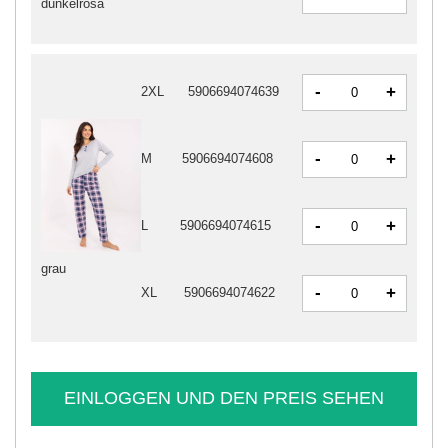
dunkelrosa
-
+
2XL
5906694074639
-
+
M
5906694074608
-
+
L
5906694074615
grau
-
+
XL
5906694074622
EINLOGGEN UND DEN PREIS SEHEN