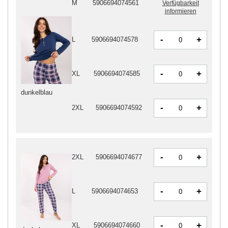
M
5906694074561
Verfügbarkeit
informieren
-
+
L
5906694074578
-
+
XL
5906694074585
dunkelblau
-
+
2XL
5906694074592
-
+
2XL
5906694074677
-
+
L
5906694074653
-
+
XL
5906694074660