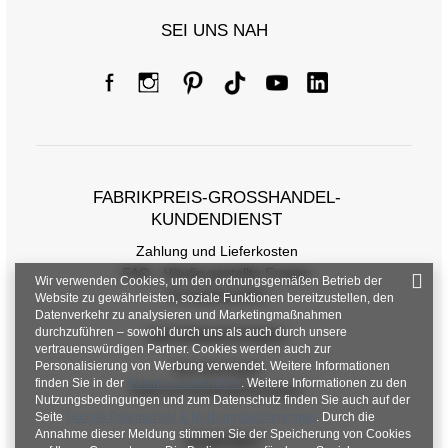
SEI UNS NAH
FABRIKPREIS-GROSSHANDEL-K
UNDENDIENST
Zahlung und Lieferkosten
FAQ - Häufig gestellte Fragen
Wir verwenden Cookies, um den ordnungsgemäßen Betrieb der
Rückgabepolitik
Website zu gewährleisten, soziale Funktionen bereitzustellen, den
Datenverkehr zu analysieren und Marketingmaßnahmen
durchzuführen – sowohl durch uns als auch durch unsere
INFORMATIONEN
vertrauenswürdigen Partner. Cookies werden auch zur
Personalisierung von Werbung verwendet. Weitere Informationen
Verordnungen
finden Sie in der
Datenschutzrichtlinie
. Weitere Informationen zu den
Datenschutzbestimmungen
Nutzungsbedingungen und zum Datenschutz finden Sie auch auf der
Seite
Google Datenschutz & Nutzungsbedingungen
. Durch die
Annahme dieser Meldung stimmen Sie der Speicherung von Cookies
KONTAKT