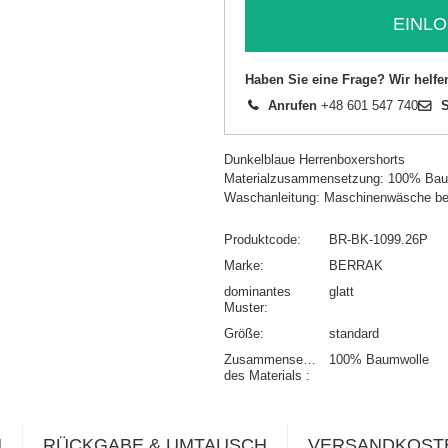
EINLO
Haben Sie eine Frage? Wir helfe
Anrufen
+48 601 547 740
S
Dunkelblaue Herrenboxershorts
Materialzusammensetzung: 100% Bau
Waschanleitung: Maschinenwäsche be
Produktcode
BR-BK-1099.26P
Marke
BERRAK
dominantes
glatt
Muster
Größe
standard
Zusammensetzung
100% Baumwolle
des Materials
N
RÜCKGABE & UMTAUSCH
VERSANDKOST