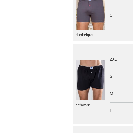
S
dunkelgrau
2XL
S
M
schwarz
L