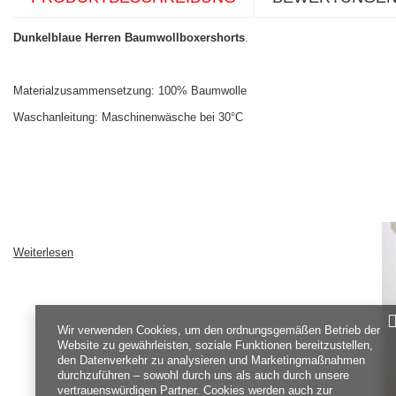
Dunkelblaue Herren Baumwollboxershorts
.
Materialzusammensetzung: 100% Baumwolle
Waschanleitung: Maschinenwäsche bei 30°C
Weiterlesen
Wir verwenden Cookies, um den ordnungsgemäßen Betrieb der
Website zu gewährleisten, soziale Funktionen bereitzustellen,
den Datenverkehr zu analysieren und Marketingmaßnahmen
durchzuführen – sowohl durch uns als auch durch unsere
vertrauenswürdigen Partner. Cookies werden auch zur