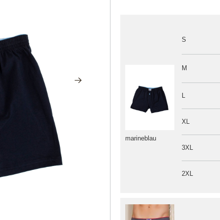
S
M
L
XL
marineblau
3XL
2XL