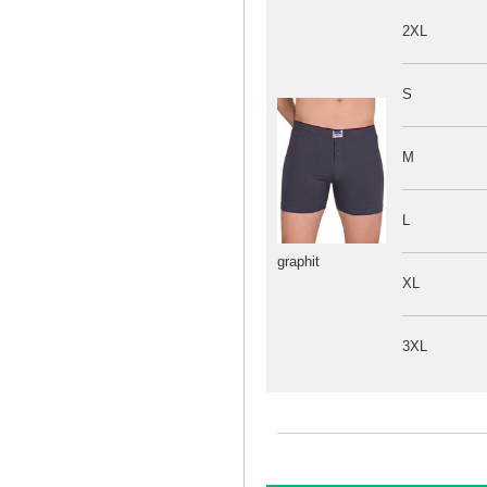
2XL
S
M
L
graphit
XL
3XL