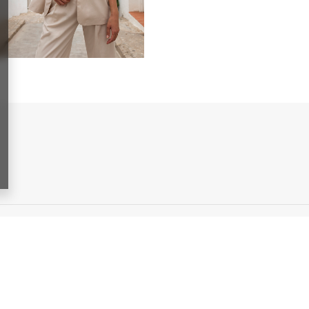
ATIONEN
gen
tzbestimmungen