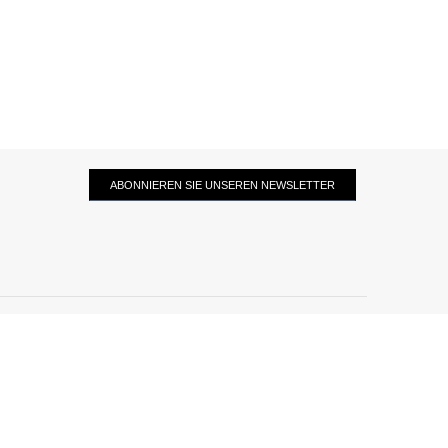
ABONNIEREN SIE UNSEREN NEWSLETTER
KONTAKT
+48 601 547
hurt@factoryprice.eu
740