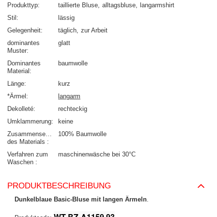
Produkttyp
taillierte Bluse
alltagsbluse
langarmshirt
Stil
lässig
Gelegenheit
täglich
zur Arbeit
dominantes
glatt
Muster
Dominantes
baumwolle
Material
Länge
kurz
*Ärmel
langarm
Dekolleté
rechteckig
Umklammerung
keine
Zusammensetzung
100% Baumwolle
des Materials
Verfahren zum
maschinenwäsche bei 30°C
Waschen
PRODUKTBESCHREIBUNG
Dunkelblaue Basic-Bluse mit langen Ärmeln
.
WT-BZ-A1159.93