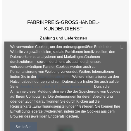
FABRIKPREIS-GROSSHANDEL-K
UNDENDIENST
Zahlung und Lieferkosten
FAQ - Häufig gestellte Fragen
Wir verwenden Cookies, um den ordnungsgemäßen Betrieb der
Rückgabepolitik
Website zu gewährleisten, soziale Funktionen bereitzustellen, den
Datenverkehr zu analysieren und Marketingmaßnahmen
durchzuführen – sowohl durch uns als auch durch unsere
INFORMATIONEN
vertrauenswürdigen Partner. Cookies werden auch zur
Personalisierung von Werbung verwendet. Weitere Informationen
Verordnungen
finden Sie in der
Datenschutzrichtlinie
. Weitere Informationen zu den
Datenschutzbestimmungen
Nutzungsbedingungen und zum Datenschutz finden Sie auch auf der
Seite
Google Datenschutz & Nutzungsbedingungen
. Durch die
Annahme dieser Meldung stimmen Sie der Speicherung von Cookies
KONTAKT
auf Ihrem Computer zu. Die Bedingungen für deren Speicherung
oder den Zugriff darauf können Sie durch Klicken auf die
Registerkarte „Einwilligungseinstellungen" festlegen. Sie können Ihre
+48 601 547 740
hurt@factoryprice.eu
Einwilligung jederzeit widerrufen, indem Sie die Cookies aus dem
Browser des jeweiligen Endgeräts löschen.
Schließen