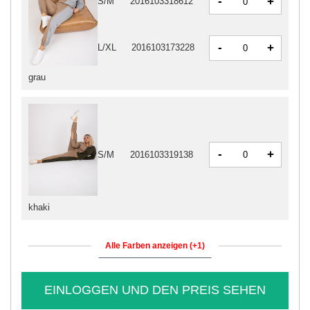
-
+
S/M
2016103318612
-
+
L/XL
2016103173228
grau
-
+
S/M
2016103319138
khaki
Alle Farben anzeigen (+1)
EINLOGGEN UND DEN PREIS SEHEN