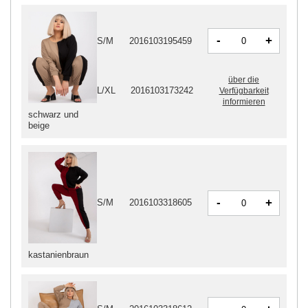
-
+
S/M
2016103195459
über die
L/XL
2016103173242
Verfügbarkeit
informieren
schwarz und
beige
-
+
S/M
2016103318605
kastanienbraun