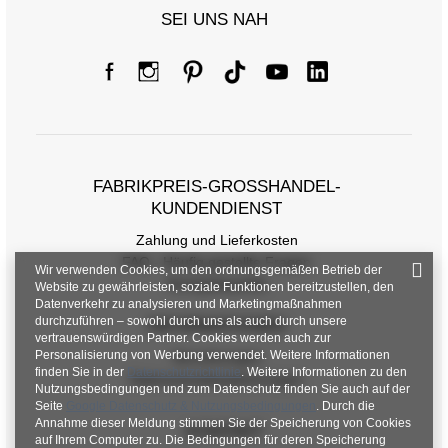
SEI UNS NAH
FABRIKPREIS-GROSSHANDEL-K
UNDENDIENST
Zahlung und Lieferkosten
FAQ - Häufig gestellte Fragen
Wir verwenden Cookies, um den ordnungsgemäßen Betrieb der
Rückgabepolitik
Website zu gewährleisten, soziale Funktionen bereitzustellen, den
Datenverkehr zu analysieren und Marketingmaßnahmen
durchzuführen – sowohl durch uns als auch durch unsere
INFORMATIONEN
vertrauenswürdigen Partner. Cookies werden auch zur
Personalisierung von Werbung verwendet. Weitere Informationen
Verordnungen
finden Sie in der
Datenschutzrichtlinie
. Weitere Informationen zu den
Datenschutzbestimmungen
Nutzungsbedingungen und zum Datenschutz finden Sie auch auf der
Seite
Google Datenschutz & Nutzungsbedingungen
. Durch die
Annahme dieser Meldung stimmen Sie der Speicherung von Cookies
KONTAKT
auf Ihrem Computer zu. Die Bedingungen für deren Speicherung