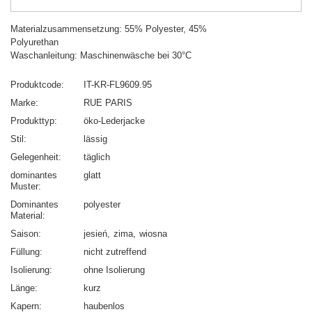
Materialzusammensetzung: 55% Polyester, 45%
Polyurethan
Waschanleitung: Maschinenwäsche bei 30°C
Produktcode
IT-KR-FL9609.95
Marke
RUE PARIS
Produkttyp
öko-Lederjacke
Stil
lässig
Gelegenheit
täglich
dominantes
glatt
Muster
Dominantes
polyester
Material
Saison
jesień
zima
wiosna
Füllung
nicht zutreffend
Isolierung
ohne Isolierung
Länge
kurz
Kapern
haubenlos