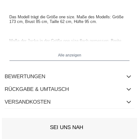
Das Modell trägt die Größe one size. Maße des Modells:
Größe
173 cm, Brust 85 cm, Taille 62 cm, Hüfte 95 cm
.
Maße der Jacke in der Größe one size flach gemessen: Breite
unter den Achseln - 64 cm, Breite in der Taille - 60 cm, Ärmellänge
- 53 cm (von der Naht), Breite am Saum - 56 cm, Gesamtlänge -
52 cm.
Alle anzeigen
BEWERTUNGEN
RÜCKGABE & UMTAUSCH
VERSANDKOSTEN
SEI UNS NAH