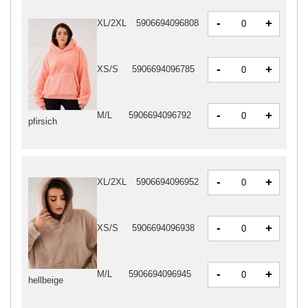
-
+
XL/2XL
5906694096808
-
+
XS/S
5906694096785
-
+
M/L
5906694096792
pfirsich
-
+
XL/2XL
5906694096952
-
+
XS/S
5906694096938
-
+
M/L
5906694096945
hellbeige