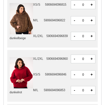
-
+
XS/S
5906694096815
-
+
M/L
5906694096822
-
+
XL/2XL
5906694096839
dunkelbeige
-
+
XL/2XL
5906694096860
-
+
XS/S
5906694096846
-
+
M/L
5906694096853
dunkelrot