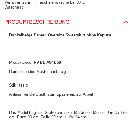
Verfahren zum
maschinenwäsche bei 30°C
Waschen
PRODUKTBESCHREIBUNG
Dunkelbeige Damen Oversize Sweatshirt ohne Kapuze
.
Produktcode:
RV-BL-A941.58
Dominierendes Muster: einfarbig
Stil: lässig
Anlass: für die Stadt, zum Spazieren, zur Arbeit
Das Model trägt die Größe one size.
Maße des Models:
Größe 176
cm, Brust 90 cm, Taille 62 cm, Hüfte 94 cm
.
Maße des Sweatshirts in der Größe one size flach gemessen: