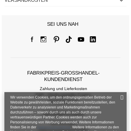
VERSANDKOSTEN
SEI UNS NAH
FABRIKPREIS-GROSSHANDEL-K
UNDENDIENST
Zahlung und Lieferkosten
FAQ - Häufig gestellte Fragen
Wir verwenden Cookies, um den ordnungsgemäßen Betrieb der
Rückgabepolitik
Website zu gewährleisten, soziale Funktionen bereitzustellen, den
Datenverkehr zu analysieren und Marketingmaßnahmen
durchzuführen – sowohl durch uns als auch durch unsere
INFORMATIONEN
vertrauenswürdigen Partner. Cookies werden auch zur
Personalisierung von Werbung verwendet. Weitere Informationen
Verordnungen
finden Sie in der
Datenschutzrichtlinie
. Weitere Informationen zu den
Datenschutzbestimmungen