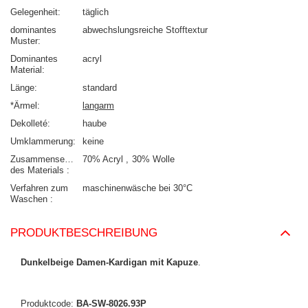
Gelegenheit
täglich
dominantes
abwechslungsreiche Stofftextur
Muster
Dominantes
acryl
Material
Länge
standard
*Ärmel
langarm
Dekolleté
haube
Umklammerung
keine
Zusammensetzung
70% Acryl
30% Wolle
des Materials
Verfahren zum
maschinenwäsche bei 30°C
Waschen
PRODUKTBESCHREIBUNG
Dunkelbeige Damen-Kardigan mit Kapuze
.
Produktcode:
BA-SW-8026.93P