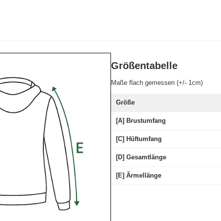
Größentabelle
Maße flach gemessen (+/- 1cm)
Größe
[A] Brustumfang
[C] Hüftumfang
[D] Gesamtlänge
[E] Ärmellänge