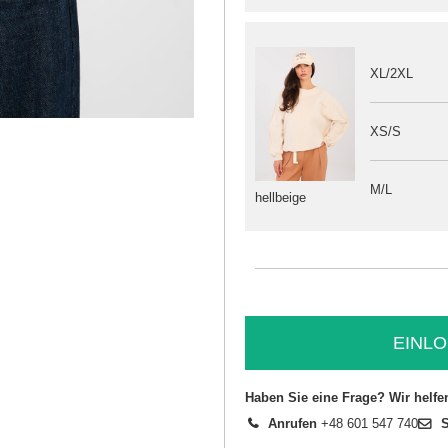
XL/2XL
XS/S
M/L
hellbeige
EINLO
Haben Sie eine Frage? Wir helfe
Anrufen
+48 601 547 740
S