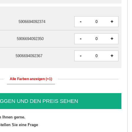
-
+
5906694092374
-
+
5906694092350
-
+
5906694092367
Alle Farben anzeigen (+1)
GGEN UND DEN PREIS SEHEN
n Ihnen gerne.
tellen Sie eine Frage