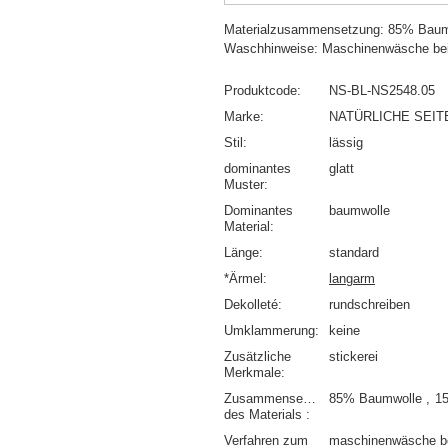
Materialzusammensetzung: 85% Baum
Waschhinweise: Maschinenwäsche be
Produktcode
NS-BL-NS2548.05
Marke
NATÜRLICHE SEIT
Stil
lässig
dominantes
glatt
Muster
Dominantes
baumwolle
Material
Länge
standard
*Ärmel
langarm
Dekolleté
rundschreiben
Umklammerung
keine
Zusätzliche
stickerei
Merkmale
Zusammensetzung
85% Baumwolle
1
des Materials
Verfahren zum
maschinenwäsche b