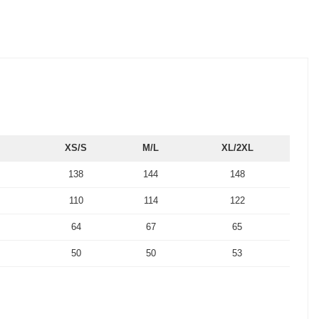
XS/S
M/L
XL/2XL
138
144
148
110
114
122
64
67
65
50
50
53