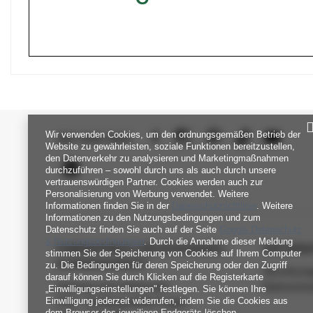
Wir verwenden Cookies, um den ordnungsgemäßen Betrieb der
SEI UNS NAH
Website zu gewährleisten, soziale Funktionen bereitzustellen,
den Datenverkehr zu analysieren und Marketingmaßnahmen
durchzuführen – sowohl durch uns als auch durch unsere
vertrauenswürdigen Partner. Cookies werden auch zur
Personalisierung von Werbung verwendet. Weitere
Informationen finden Sie in der
Datenschutzrichtlinie
. Weitere
Informationen zu den Nutzungsbedingungen und zum
Datenschutz finden Sie auch auf der Seite
Google Datenschutz
& Nutzungsbedingungen
. Durch die Annahme dieser Meldung
FABRIKPREIS-GROSSHANDEL-K
INFORM
stimmen Sie der Speicherung von Cookies auf Ihrem Computer
UNDENDIENST
zu. Die Bedingungen für deren Speicherung oder den Zugriff
Verordnun
darauf können Sie durch Klicken auf die Registerkarte
Zahlung und Lieferkosten
Datenschu
„Einwilligungseinstellungen" festlegen. Sie können Ihre
Einwilligung jederzeit widerrufen, indem Sie die Cookies aus
FAQ - Häufig gestellte Fragen
dem Browser des jeweiligen Endgeräts löschen.