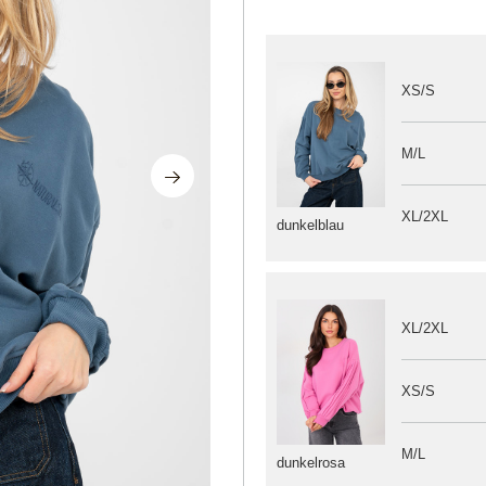
XS/S
M/L
XL/2XL
dunkelblau
XL/2XL
XS/S
M/L
dunkelrosa