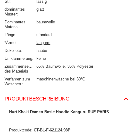
Stil
lässig
dominantes
glatt
Muster
Dominantes
baumwolle
Material
Länge
standard
*Ärmel
langarm
Dekolleté
haube
Umklammerung
keine
Zusammensetzung
65% Baumwolle
35% Polyester
des Materials
Verfahren zum
maschinenwäsche bei 30°C
Waschen
PRODUKTBESCHREIBUNG
Hurt Khaki Damen Basic Hoodie Kanguru RUE PARIS
.
Produktcode:
CT-BL-F-621124.98P