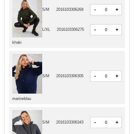
-
+
S/M
2016103306268
-
+
L/XL
2016103306275
khaki
-
+
S/M
2016103306305
marineblau
-
+
S/M
2016103306343