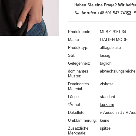
Haben Sie eine Frage? Wir helfe
Anrufen
+48 601 547 740
S
Produktcode
MI-BZ-7951.34
Marke
ITALIEN MODE
Produkttyp
alltagsbluse
Stil
lässig
Gelegenheit
täglich
dominantes
abwechslungsreiche 
Muster
Dominantes
viskose
Material
Länge
standard
*Ärmel
kurzarm
Dekolleté
v-Ausschnitt / V-Aus
Umklammerung
keine
Zusätzliche
spitze
Merkmale