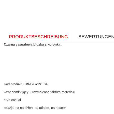
PRODUKTBESCHREIBUNG
BEWERTUNGE
Czarna casualowa bluzka z koronką
.
Kod produktu:
MI-BZ-7951.34
wzór dominujący: urozmaicona faktura materiału
styl: casual
okazja: na co dzień, na miasto, na spacer