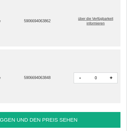
über die Verfügbarkeit
e
5906694063862
informieren
-
+
e
5906694063848
GGEN UND DEN PREIS SEHEN