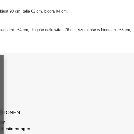
biust 90 cm, talia 62 cm, biodra 94 cm
.
achami - 64 cm, długość całkowita - 76 cm, szerokość w biodrach - 65 cm, 
ATIONEN
gen
tzbestimmungen