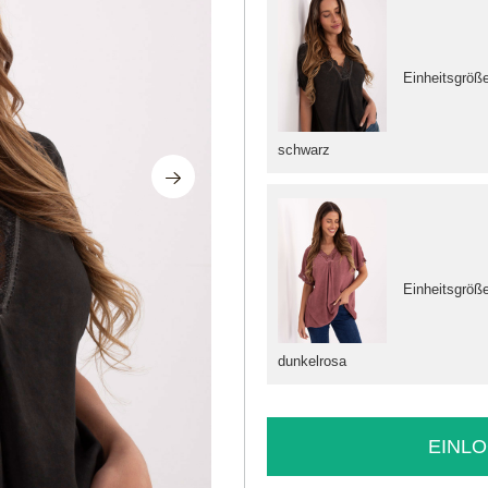
Einheitsgröß
schwarz
Einheitsgröß
dunkelrosa
EINLO