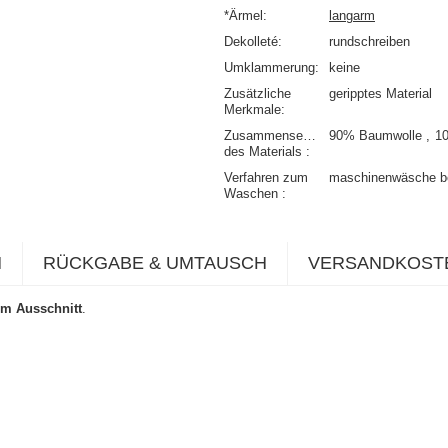
*Ärmel
langarm
Dekolleté
rundschreiben
Umklammerung
keine
Zusätzliche
geripptes Material
Merkmale
Zusammensetzung
90% Baumwolle
1
des Materials
Verfahren zum
maschinenwäsche b
Waschen
N
RÜCKGABE & UMTAUSCH
VERSANDKOST
em Ausschnitt
.