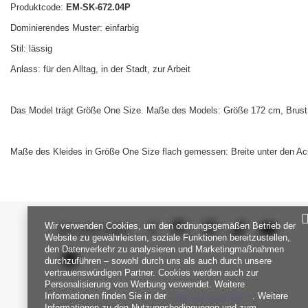
Produktcode:
EM-SK-672.04P
Dominierendes Muster: einfarbig
Stil: lässig
Anlass: für den Alltag, in der Stadt, zur Arbeit
Das Model trägt Größe One Size. Maße des Models: Größe 172 cm, Brust 
Maße des Kleides in Größe One Size flach gemessen: Breite unter den Ac
Wir verwenden Cookies, um den ordnungsgemäßen Betrieb der
SEI UNS NAH
Website zu gewährleisten, soziale Funktionen bereitzustellen,
den Datenverkehr zu analysieren und Marketingmaßnahmen
durchzuführen – sowohl durch uns als auch durch unsere
vertrauenswürdigen Partner. Cookies werden auch zur
Personalisierung von Werbung verwendet. Weitere
Informationen finden Sie in der
Datenschutzrichtlinie
. Weitere
Informationen zu den Nutzungsbedingungen und zum