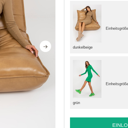
Einheitsgröß
dunkelbeige
Einheitsgröß
grün
EINLO