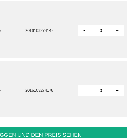
-
+
e
2016103274147
-
+
e
2016103274178
GGEN UND DEN PREIS SEHEN