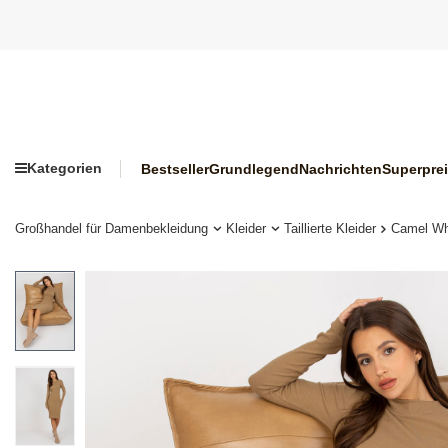
Kategorien
Bestseller
Grundlegend
Nachrichten
Superpre
Großhandel für Damenbekleidung
Kleider
Taillierte Kleider
Camel Who