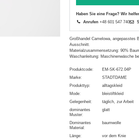
Haben Sie eine Frage? Wir helfe
Anrufen
+48 601 547 740
S
Großhandel Camelowa, angepasstes Ba
Ausschnitt.
Materialzusammensetzung: 90% Baum
Waschanleitung: Maschinenwäsche be
Produktcode
EM-SK-672.04P
Marke
STADTDAME
Produkttyp
alltagskleid
Mode
bleistiftkleid
Gelegenheit
täglich
zur Arbeit
dominantes
glatt
Muster
Dominantes
baumwolle
Material
Länge
vor dem Knie