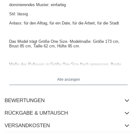
dominierendes Muster: einfarbig
Stil: lässig
Anlass: für den Alltag, für ein Date, für die Arbeit, für die Stadt
Das Model trägt Größe One Size. Modelmaße:
Größe 173 cm,
Brust 85 cm, Taille 62 cm, Hüfte 95 cm
.
Maße des Pullovers in Größe One Size flach gemessen: Breite
unter den Achseln - 39 cm, Ärmellänge - 26 cm (ab Naht),
Gesamtlänge - 63 cm, Breite an der Hüfte - 38 cm (dehnbares
Material).
Alle anzeigen
BEWERTUNGEN
RÜCKGABE & UMTAUSCH
VERSANDKOSTEN