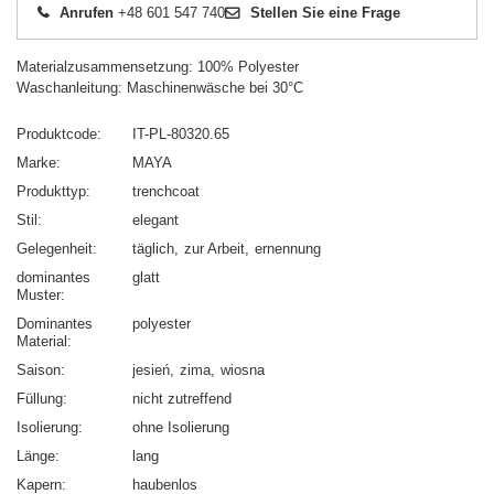
Anrufen
+48 601 547 740
Stellen Sie eine Frage
Materialzusammensetzung: 100% Polyester
Waschanleitung: Maschinenwäsche bei 30°C
Produktcode
IT-PL-80320.65
Marke
MAYA
Produkttyp
trenchcoat
Stil
elegant
Gelegenheit
täglich
zur Arbeit
ernennung
dominantes
glatt
Muster
Dominantes
polyester
Material
Saison
jesień
zima
wiosna
Füllung
nicht zutreffend
Isolierung
ohne Isolierung
Länge
lang
Kapern
haubenlos