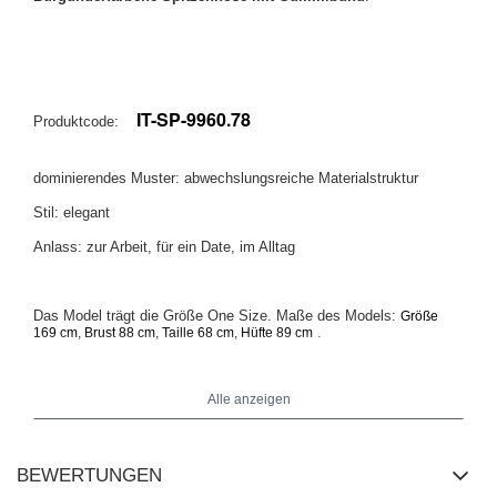
IT-SP-9960.78
Produktcode:
dominierendes Muster: abwechslungsreiche Materialstruktur
Stil: elegant
Anlass: zur Arbeit, für ein Date, im Alltag
Das Model trägt die Größe One Size. Maße des Models:
Größe
.
169 cm, Brust 88 cm, Taille 68 cm, Hüfte 89 cm
Alle anzeigen
Maße der Hose in Größe One Size: Breite in der Taille - 30 cm
(flach),
Breite in der Taille - 58 cm (dehnbar),
Breite in der Hüfte -
48 cm, Höhe des Bundes - 28 cm, Gesamtlänge - 106 cm.
BEWERTUNGEN