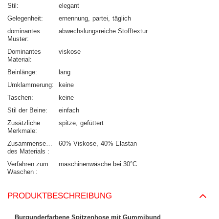
Stil
elegant
Gelegenheit
ernennung
partei
täglich
dominantes
abwechslungsreiche Stofftextur
Muster
Dominantes
viskose
Material
Beinlänge
lang
Umklammerung
keine
Taschen
keine
Stil der Beine
einfach
Zusätzliche
spitze
gefüttert
Merkmale
Zusammensetzung
60% Viskose
40% Elastan
des Materials
Verfahren zum
maschinenwäsche bei 30°C
Waschen
PRODUKTBESCHREIBUNG
Burgunderfarbene Spitzenhose mit Gummibund
.