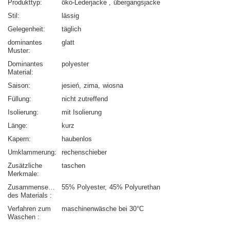
Produkttyp
öko-Lederjacke
übergangsjacke
Stil
lässig
Gelegenheit
täglich
dominantes
glatt
Muster
Dominantes
polyester
Material
Saison
jesień
zima
wiosna
Füllung
nicht zutreffend
Isolierung
mit Isolierung
Länge
kurz
Kapern
haubenlos
Umklammerung
rechenschieber
Zusätzliche
taschen
Merkmale
Zusammensetzung
55% Polyester
45% Polyurethan
des Materials
Verfahren zum
maschinenwäsche bei 30°C
Waschen