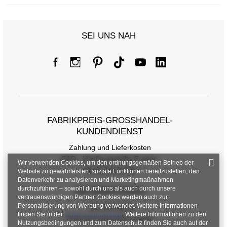
SEI UNS NAH
FABRIKPREIS-GROSSHANDEL-K
UNDENDIENST
Zahlung und Lieferkosten
FAQ - Häufig gestellte Fragen
Wir verwenden Cookies, um den ordnungsgemäßen Betrieb der
Rückgabepolitik
Website zu gewährleisten, soziale Funktionen bereitzustellen, den
Datenverkehr zu analysieren und Marketingmaßnahmen
durchzuführen – sowohl durch uns als auch durch unsere
INFORMATIONEN
vertrauenswürdigen Partner. Cookies werden auch zur
Personalisierung von Werbung verwendet. Weitere Informationen
Verordnungen
finden Sie in der
Datenschutzrichtlinie
. Weitere Informationen zu den
Datenschutzbestimmungen
Nutzungsbedingungen und zum Datenschutz finden Sie auch auf der