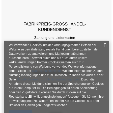
Größentabelle
FABRIKPREIS-GROSSHANDEL-K
Maße flach gemessen (+/- 1 cm)
UNDENDIENST
Zahlung und Lieferkosten
Größe
one size
FAQ - Häufig gestellte Fragen
Wir verwenden Cookies, um den ordnungsgemäßen Betrieb der
[A] Brustumfang
100
Rückgabepolitik
Website zu gewährleisten, soziale Funktionen bereitzustellen, den
Datenverkehr zu analysieren und Marketingmaßnahmen
[C] Hüftumfang
102
durchzuführen – sowohl durch uns als auch durch unsere
INFORMATIONEN
vertrauenswürdigen Partner. Cookies werden auch zur
Personalisierung von Werbung verwendet. Weitere Informationen
[D] Gesamtlänge
60
Verordnungen
finden Sie in der
Datenschutzrichtlinie
. Weitere Informationen zu den
Datenschutzbestimmungen
Nutzungsbedingungen und zum Datenschutz finden Sie auch auf der
[E] Ärmellänge
63
Seite
Google Datenschutz & Nutzungsbedingungen
. Durch die
Annahme dieser Meldung stimmen Sie der Speicherung von Cookies
KONTAKT
auf Ihrem Computer zu. Die Bedingungen für deren Speicherung
oder den Zugriff darauf können Sie durch Klicken auf die
Registerkarte „Einwilligungseinstellungen" festlegen. Sie können Ihre
+48 601 547 740
hurt@factoryprice.eu
Einwilligung jederzeit widerrufen, indem Sie die Cookies aus dem
Browser des jeweiligen Endgeräts löschen.