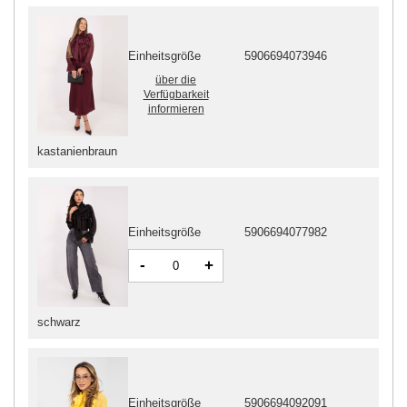
Einheitsgröße
5906694073946
über die
Verfügbarkeit
informieren
kastanienbraun
Einheitsgröße
5906694077982
-
+
schwarz
Einheitsgröße
5906694092091