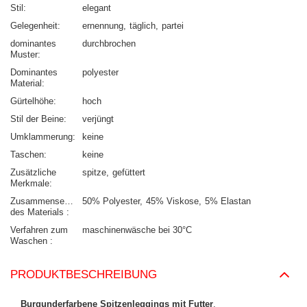
Stil
elegant
Gelegenheit
ernennung
täglich
partei
dominantes
durchbrochen
Muster
Dominantes
polyester
Material
Gürtelhöhe
hoch
Stil der Beine
verjüngt
Umklammerung
keine
Taschen
keine
Zusätzliche
spitze
gefüttert
Merkmale
Zusammensetzung
50% Polyester
45% Viskose
5% Elastan
des Materials
Verfahren zum
maschinenwäsche bei 30°C
Waschen
PRODUKTBESCHREIBUNG
Burgunderfarbene Spitzenleggings mit Futter
.