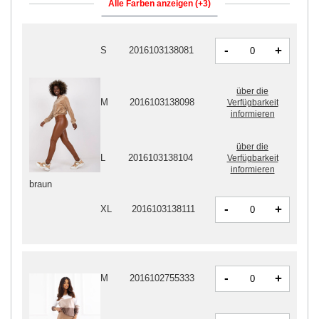
Alle Farben anzeigen (+3)
-
+
S
2016103138081
über die
M
2016103138098
Verfügbarkeit
informieren
über die
L
2016103138104
Verfügbarkeit
informieren
braun
-
+
XL
2016103138111
-
+
M
2016102755333