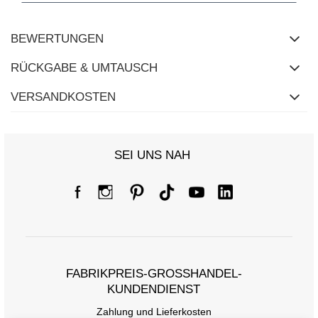
BEWERTUNGEN
RÜCKGABE & UMTAUSCH
VERSANDKOSTEN
Größentabelle
SEI UNS NAH
Maße flach gemessen (+/- 1cm)
Größe
S
M
L
XL
[F] Taillenumfang
64
68
72
80
[G] Hüftumfang
80
84
88
92
[H] Innenbeinlänge
72
73
74
75
FABRIKPREIS-GROSSHANDEL-K
UNDENDIENST
[J] Gesamtlänge
96
98
98
100
Zahlung und Lieferkosten