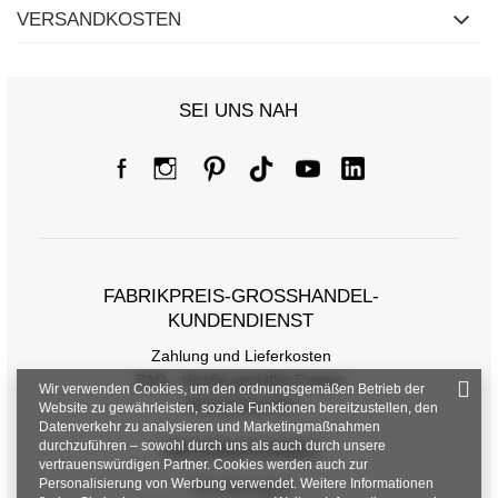
VERSANDKOSTEN
SEI UNS NAH
FABRIKPREIS-GROSSHANDEL-K
UNDENDIENST
Zahlung und Lieferkosten
FAQ - Häufig gestellte Fragen
Wir verwenden Cookies, um den ordnungsgemäßen Betrieb der
Rückgabepolitik
Website zu gewährleisten, soziale Funktionen bereitzustellen, den
Datenverkehr zu analysieren und Marketingmaßnahmen
durchzuführen – sowohl durch uns als auch durch unsere
INFORMATIONEN
vertrauenswürdigen Partner. Cookies werden auch zur
Personalisierung von Werbung verwendet. Weitere Informationen
Verordnungen