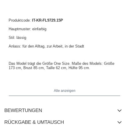
Produktcode:
IT-KR-FL9729.15P
Hauptmuster: einfarbig
Stil: lässig
Anlass: für den Alltag, zur Arbeit, in der Stadt
Das Model trägt die Größe One Size. Maße des Models: Größe
173 cm, Brust 85 cm, Taille 62 cm, Hüfte 95 cm.
Maße der Jacke in Größe One Size flach gemessen: Breite unter
den Achseln - 54 cm, Gesamtlänge - 50 cm, Ärmellänge - 50 cm,
Alle anzeigen
Breite am Saum - 51 cm.
BEWERTUNGEN
RÜCKGABE & UMTAUSCH