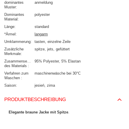
dominantes
anmeldung
Muster
Dominantes
polyester
Material
Länge
standard
*Ärmel
langarm
Umklammerung
tasten
einzelne Zeile
Zusätzliche
spitze
jets
gefüttert
Merkmale
Zusammensetzung
95% Polyester
5% Elastan
des Materials
Verfahren zum
maschinenwäsche bei 30°C
Waschen
Saison
jesień
zima
PRODUKTBESCHREIBUNG
Elegante braune Jacke mit Spitze
.