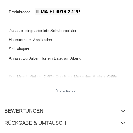
IT-MA-FL9916-2.12P
Produktcode:
Zusätze: eingearbeitete Schulterpolster
Hauptmuster: Applikation
Stil: elegant
Anlass: zur Arbeit, für ein Date, am Abend
Das Model trägt die Größe One Size. Maße des Models:
Größe
.
176 cm, Brust 90 cm, Taille 62 cm, Hüfte 94 cm
Alle anzeigen
Maße der Jacke in Größe One Size flach gemessen: Breite unter
den Armen - 54 cm, Ärmellänge - 65 cm, Breite an der Hüfte - 55
cm, Gesamtlänge - 81 cm.
BEWERTUNGEN
RÜCKGABE & UMTAUSCH