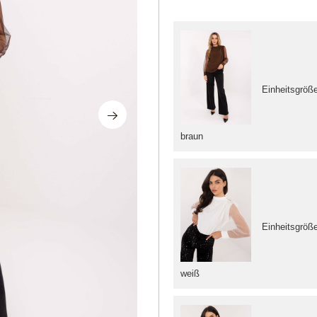
Einheitsgröß
braun
Einheitsgröß
weiß