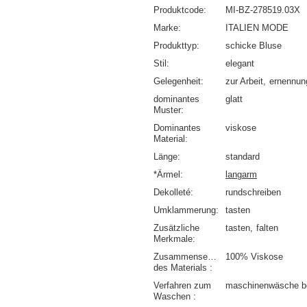
Produktcode
MI-BZ-278519.03X
Marke
ITALIEN MODE
Produkttyp
schicke Bluse
Stil
elegant
Gelegenheit
zur Arbeit
ernennun
dominantes
glatt
Muster
Dominantes
viskose
Material
Länge
standard
*Ärmel
langarm
Dekolleté
rundschreiben
Umklammerung
tasten
Zusätzliche
tasten
falten
Merkmale
Zusammensetzung
100% Viskose
des Materials
Verfahren zum
maschinenwäsche b
Waschen