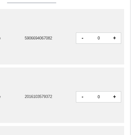
-
+
e
5906694067082
-
+
e
2016103579372