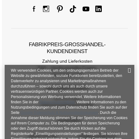
FABRIKPREIS-GROSSHANDEL-K
UNDENDIENST
Zahlung und Lieferkosten
FAQ - Häufig gestellte Fragen
Wir verwenden Cookies, um den ordnungsgemäßen Betrieb der
Rückgabepolitik
Website zu gewährleisten, soziale Funktionen bereitzustellen, den
Datenverkehr zu analysieren und Marketingmaßnahmen
durchzuführen – sowohl durch uns als auch durch unsere
INFORMATIONEN
vertrauenswürdigen Partner. Cookies werden auch zur
Personalisierung von Werbung verwendet. Weitere Informationen
Verordnungen
finden Sie in der
Datenschutzrichtlinie
. Weitere Informationen zu den
Datenschutzbestimmungen
Nutzungsbedingungen und zum Datenschutz finden Sie auch auf der
Seite
Google Datenschutz & Nutzungsbedingungen
. Durch die
Annahme dieser Meldung stimmen Sie der Speicherung von Cookies
KONTAKT
auf Ihrem Computer zu. Die Bedingungen für deren Speicherung
oder den Zugriff darauf können Sie durch Klicken auf die
Registerkarte „Einwilligungseinstellungen" festlegen. Sie können Ihre
+48 601 547 740
hurt@factoryprice.eu