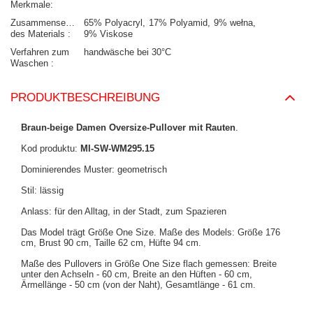
Merkmale
Zusammensetzung
65% Polyacryl
17% Polyamid
9% wełna
des Materials
9% Viskose
Verfahren zum
handwäsche bei 30°C
Waschen
PRODUKTBESCHREIBUNG
Braun-beige Damen Oversize-Pullover mit Rauten
.
Kod produktu:
MI-SW-WM295.15
Dominierendes Muster: geometrisch
Stil: lässig
Anlass: für den Alltag, in der Stadt, zum Spazieren
Das Model trägt Größe One Size. Maße des Models:
Größe 176
cm, Brust 90 cm, Taille 62 cm, Hüfte 94 cm
.
Maße des Pullovers in Größe One Size flach gemessen: Breite
unter den Achseln - 60 cm, Breite an den Hüften - 60 cm,
Ärmellänge - 50 cm (von der Naht), Gesamtlänge - 61 cm.