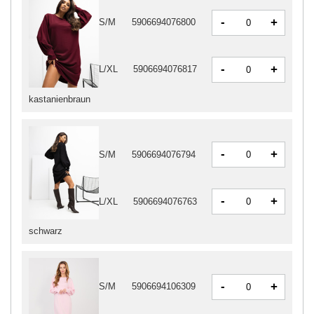
-
+
S/M
5906694076800
-
+
L/XL
5906694076817
kastanienbraun
-
+
S/M
5906694076794
-
+
L/XL
5906694076763
schwarz
-
+
S/M
5906694106309