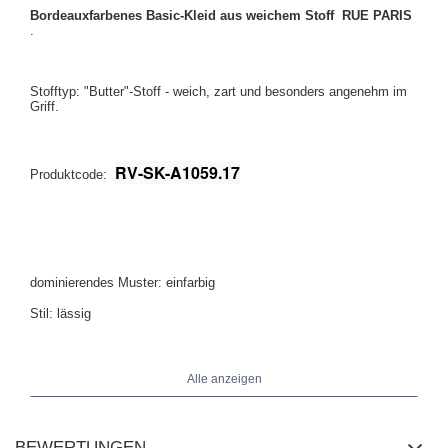
Bordeauxfarbenes Basic-Kleid aus weichem Stoff RUE PARIS
.
Stofftyp: "Butter"-Stoff - weich, zart und besonders angenehm im
Griff.
RV-SK-A1059.17
Produktcode:
dominierendes Muster: einfarbig
Stil: lässig
Anlass: für ein Date, zur Arbeit, im Alltag
Alle anzeigen
Das Model trägt Größe S/M. Maße des Models:
Größe 164 cm,
Brust 88 cm, Taille 62 cm, Hüfte 90 cm.
BEWERTUNGEN