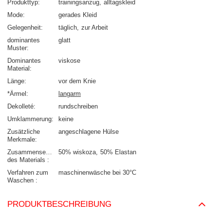
Produkttyp
trainingsanzug
alltagskleid
Mode
gerades Kleid
Gelegenheit
täglich
zur Arbeit
dominantes
glatt
Muster
Dominantes
viskose
Material
Länge
vor dem Knie
*Ärmel
langarm
Dekolleté
rundschreiben
Umklammerung
keine
Zusätzliche
angeschlagene Hülse
Merkmale
Zusammensetzung
50% wiskoza
50% Elastan
des Materials
Verfahren zum
maschinenwäsche bei 30°C
Waschen
PRODUKTBESCHREIBUNG