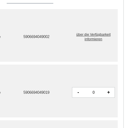
über die Verfügbarkeit
e
5906694049002
informieren
-
+
e
5906694049019