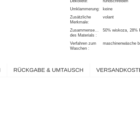
Dekolleté
rundschreiben
Umklammerung
keine
Zusätzliche
volant
Merkmale
Zusammensetzung
50% wiskoza
28% P
des Materials
Verfahren zum
maschinenwäsche b
Waschen
N
RÜCKGABE & UMTAUSCH
VERSANDKOST