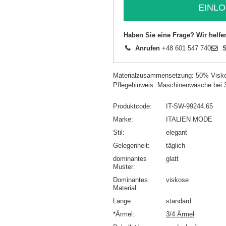
EINLO
Haben Sie eine Frage? Wir helfe
Anrufen
+48 601 547 740
S
Materialzusammensetzung: 50% Visko
Pflegehinweis: Maschinenwäsche bei 
Produktcode
IT-SW-99244.65
Marke
ITALIEN MODE
Stil
elegant
Gelegenheit
täglich
dominantes
glatt
Muster
Dominantes
viskose
Material
Länge
standard
*Ärmel
3/4 Ärmel