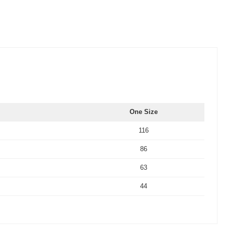
One Size
116
86
63
44