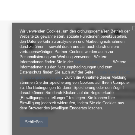
Wir verwenden Cookies, um den ordnungsgemäßen Betrieb der
SEI UNS NAH
Website zu gewährleisten, soziale Funktionen bereitzustellen,
den Datenverkehr zu analysieren und Marketingmaßnahmen
durchzuführen – sowohl durch uns als auch durch unsere
vertrauenswürdigen Partner. Cookies werden auch zur
Personalisierung von Werbung verwendet. Weitere
Informationen finden Sie in der
Datenschutzrichtlinie
. Weitere
Informationen zu den Nutzungsbedingungen und zum
Datenschutz finden Sie auch auf der Seite
Google Datenschutz
& Nutzungsbedingungen
. Durch die Annahme dieser Meldung
FABRIKPREIS-GROSSHANDEL-K
INFORM
stimmen Sie der Speicherung von Cookies auf Ihrem Computer
UNDENDIENST
zu. Die Bedingungen für deren Speicherung oder den Zugriff
Verordnun
darauf können Sie durch Klicken auf die Registerkarte
Zahlung und Lieferkosten
Datenschu
„Einwilligungseinstellungen" festlegen. Sie können Ihre
Einwilligung jederzeit widerrufen, indem Sie die Cookies aus
FAQ - Häufig gestellte Fragen
dem Browser des jeweiligen Endgeräts löschen.
Rückgabepolitik
Schließen