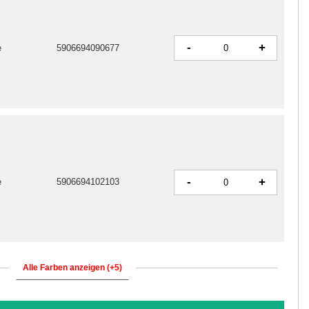
-
+
e
5906694090677
-
+
e
5906694102103
Alle Farben anzeigen (+5)