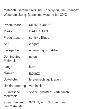
Materialzusammensetzung: 92% Nylon, 8% Spandex
Waschanleitung: Maschinenwäsche bei 30°C
Produktcode
MI-BZ-92405.67
Marke
ITALIEN MODE
Produkttyp
schicke Bluse
Stil
elegant
Gelegenheit
ernennung
zur Arbeit
Dominantes
nylon
Material
Länge
kurz
*Ärmel
langarm
Dekolleté
briefumschlag
kragen
Umklammerung
verbindlich
Zusätzliche
spitze
gefüttert
verbindlich
Merkmale
Zusammensetzung
92% Nylon
8% Elasthan
des Materials